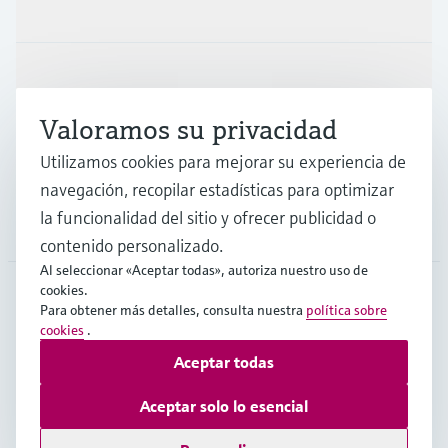
Productos y servicios
Industrias
Valoramos su privacidad
Soporte
Utilizamos cookies para mejorar su experiencia de
navegación, recopilar estadísticas para optimizar
la funcionalidad del sitio y ofrecer publicidad o
Compañía
contenido personalizado.
Al seleccionar «Aceptar todas», autoriza nuestro uso de
cookies.
Para obtener más detalles, consulta nuestra
política sobre
COL
•
Español
cookies
.
Aceptar todas
Copyright © Endress+Hauser Group Services AG
Aceptar solo lo esencial
Pie editorial
Términos de uso
Protección de datos
TCG