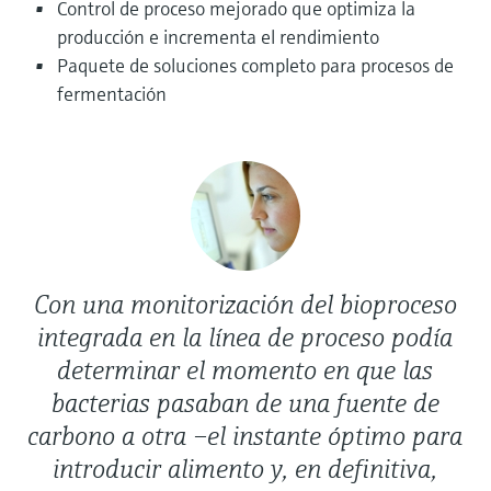
Control de proceso mejorado que optimiza la
electromecánico
la transparencia de los procesos
producción e incrementa el rendimiento
Medición mediante transmisión de
Visor de dispositivos
para una toma de decisiones más
Paquete de soluciones completo para procesos de
microondas
Medición de nivel por barrera de
Encuentre información y documentación
sólida y fundamentada
fermentación
específicas sobre los productos.
microondas
Memosens technology
Buscador de repuestos
Level measurement with pressure
Encuentre repuestos por raíz del producto,
Ver todos
código de pedido o número de serie
Ver todos
Con una monitorización del bioproceso
integrada en la línea de proceso podía
determinar el momento en que las
bacterias pasaban de una fuente de
carbono a otra –el instante óptimo para
introducir alimento y, en definitiva,