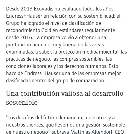
electromecánico
la transparencia de los procesos
Desde 2013 EcoVadis ha evaluado todos los años
Medición mediante transmisión de
Visor de dispositivos
para una toma de decisiones más
Endress+Hauser en relación con su sostenibilidad; el
microondas
Medición de nivel por barrera de
Encuentre información y documentación
Grupo ha logrado el nivel de clasificación de
sólida y fundamentada
específicas sobre los productos.
microondas
reconocimiento Gold en estándares regularmente
Memosens technology
desde 2016. La empresa volvió a obtener una
Buscador de repuestos
puntuación buena o muy buena en las áreas
Level measurement with pressure
Encuentre repuestos por raíz del producto,
Ver todos
examinadas, a saber, la protección medioambiental, las
código de pedido o número de serie
prácticas de negocio, las compras sostenibles, las
Ver todos
condiciones laborales y los derechos humanos. Esto
hace de Endress+Hauser una de las empresas mejor
clasificadas dentro del grupo de comparación.
Una contribución valiosa al desarrollo
sostenible
“Los desafíos del futuro demandan, a nosotros y a
nuestros clientes, que llevemos una gestión sostenible
de nuestro negocio”, subraya Matthias Altendorf, CEO