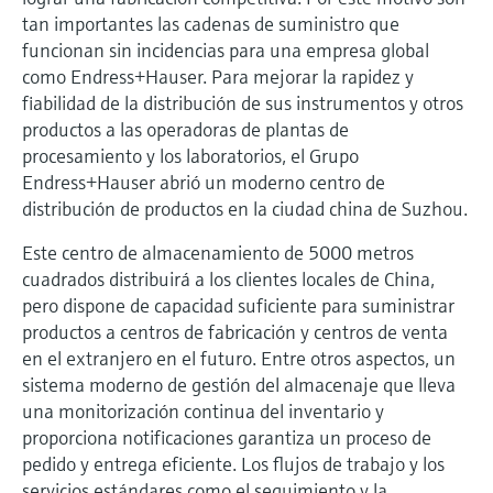
electromecánico
tan importantes las cadenas de suministro que
la transparencia de los procesos
Medición mediante transmisión de
Visor de dispositivos
funcionan sin incidencias para una empresa global
para una toma de decisiones más
microondas
Medición de nivel por barrera de
como Endress+Hauser. Para mejorar la rapidez y
Encuentre información y documentación
sólida y fundamentada
específicas sobre los productos.
fiabilidad de la distribución de sus instrumentos y otros
microondas
Memosens technology
productos a las operadoras de plantas de
Buscador de repuestos
procesamiento y los laboratorios, el Grupo
Level measurement with pressure
Encuentre repuestos por raíz del producto,
Endress+Hauser abrió un moderno centro de
Ver todos
código de pedido o número de serie
distribución de productos en la ciudad china de Suzhou.
Ver todos
Este centro de almacenamiento de 5000 metros
cuadrados distribuirá a los clientes locales de China,
pero dispone de capacidad suficiente para suministrar
productos a centros de fabricación y centros de venta
en el extranjero en el futuro. Entre otros aspectos, un
sistema moderno de gestión del almacenaje que lleva
una monitorización continua del inventario y
proporciona notificaciones garantiza un proceso de
pedido y entrega eficiente. Los flujos de trabajo y los
servicios estándares como el seguimiento y la