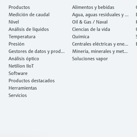
Productos
Alimentos y bebidas
Medición de caudal
Agua, aguas residuales y r
Nivel
esiduos
Oil & Gas / Naval
Análisis de líquidos
Ciencias de la vida
Temperatura
Química
Presión
Centrales eléctricas y ener
Gestores de datos y produ
gía
Minería, minerales y metal
ctos de sistema
Análisis óptico
es
Soluciones vapor
Netilion IIoT
Software
Productos destacados
Herramientas
Servicios