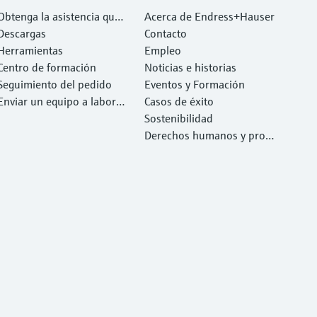
Obtenga la asistencia que
Acerca de Endress+Hauser
necesita con rapidez
Descargas
Contacto
Herramientas
Empleo
Centro de formación
Noticias e historias
Seguimiento del pedido
Eventos y Formación
Enviar un equipo a laborat
Casos de éxito
orio
Sostenibilidad
Derechos humanos y prote
cción del medio ambiente