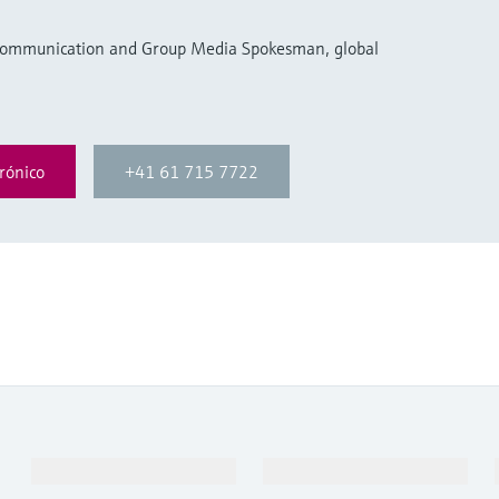
 Communication and Group Media Spokesman, global
rónico
+41 61 715 7722
Productos y servicios
Industrias