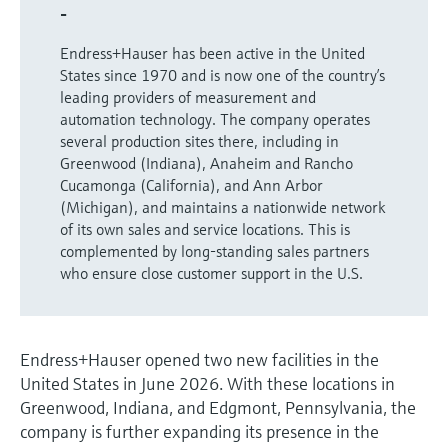
-
electromecánico
la transparencia de los procesos
Medición mediante transmisión de
Visor de dispositivos
para una toma de decisiones más
Endress+Hauser has been active in the United
microondas
Medición de nivel por barrera de
Encuentre información y documentación
States since 1970 and is now one of the country’s
sólida y fundamentada
específicas sobre los productos.
microondas
leading providers of measurement and
Memosens technology
automation technology. The company operates
Buscador de repuestos
several production sites there, including in
Level measurement with pressure
Encuentre repuestos por raíz del producto,
Greenwood (Indiana), Anaheim and Rancho
Ver todos
código de pedido o número de serie
Cucamonga (California), and Ann Arbor
Ver todos
(Michigan), and maintains a nationwide network
of its own sales and service locations. This is
complemented by long-standing sales partners
who ensure close customer support in the U.S.
Endress+Hauser opened two new facilities in the
United States in June 2026. With these locations in
Greenwood, Indiana, and Edgmont, Pennsylvania, the
company is further expanding its presence in the