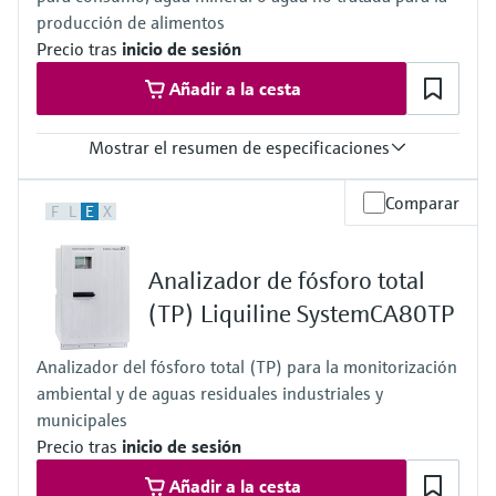
producción de alimentos
Precio tras
inicio de sesión
Añadir a la cesta
Mostrar el resumen de especificaciones
Rango de medición
Comparar
F
L
E
X
10 a 500 µg/l de NO2-N
0,2 a 3,0 mg/l de NO2-N
0,1 a 1,0 mg/l de NO2-N
Analizador de fósforo total
0,1 a 1,0 mg/l con función de disolución hasta un máximo de 5 a
50 mg/l de NO2-N
(TP) Liquiline SystemCA80TP
Temperatura del proceso
4 a 40 °C (39 a 104 °F)
Analizador del fósforo total (TP) para la monitorización
Presión de proceso
ambiental y de aguas residuales industriales y
Con presión atmosférica, <0,2 bar absoluta
municipales
Precio tras
inicio de sesión
Añadir a la cesta