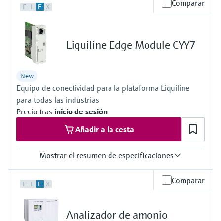
Comparar
electromecánico
F
L
E
X
1 a 2 entradas digitales Memosens
la transparencia de los procesos
Medición mediante transmisión de
Salida / comunicación
Visor de dispositivos
para una toma de decisiones más
2 a 4 salidas de corriente de 0/4 a 20 mA
microondas
Medición de nivel por barrera de
Encuentre información y documentación
sólida y fundamentada
Relé de alarma, 2 relés
Liquiline Edge Module CYY7
específicas sobre los productos.
microondas
Protección contra ingreso
Memosens technology
IP 66 / IP 67
Buscador de repuestos
Level measurement with pressure
New
Encuentre repuestos por raíz del producto,
Ver todos
Equipo de conectividad para la plataforma Liquiline
código de pedido o número de serie
Ver todos
para todas las industrias
Precio tras
inicio de sesión
Añadir a la cesta
Mostrar el resumen de especificaciones
Salida / comunicación
Comparar
F
L
E
X
connection to Netilion Cloud Platform:
Ethernet; radio communication
Protección contra ingreso
Analizador de amonio
depending on Liquiline platform product