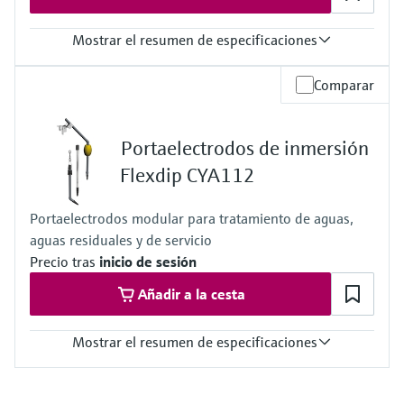
Mostrar el resumen de especificaciones
Rango de medición
Comparar
0,05 a 10 mg/l
0,5 a 50 mg/l
Temperatura del proceso
Portaelectrodos de inmersión
–4 a +40 °C (39,2 a +104 °F)
Presión de proceso
Flexdip CYA112
Con presión atmosférica, <0,2 bar
Portaelectrodos modular para tratamiento de aguas,
aguas residuales y de servicio
Precio tras
inicio de sesión
Añadir a la cesta
Mostrar el resumen de especificaciones
Temperatura del proceso
0 a 60°C (32 a 140°F)