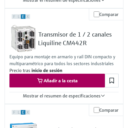
Mostrar el resumen de especificaciones
Rango de medición
Comparar
F
L
E
X
0,01 a 20 mg/l / 0,1 a 50 mg/l de NO3-N
0,04 a 80 mg/l / 0,4 a 200 mg/l de NO3
0,1 a 50 1/m / 0,5 a 250 1/m / 1,5 a 700 1/m SAC
Transmisor de 1 / 2 canales
0,15 a 75 mg/l / 0,75 a 370 mg/l / 2,5 a 1.000 mg/l DQO (254
nm)
Liquiline CM442R
0,06 a 30 mg/l / 0,3 a 150 mg/l / 0,9 a 410 mg/l TOC (254 nm)
Temperatura del proceso
Equipo para montaje en armario y raíl DIN compacto y
5 a 50 °C (41 a 120 °F)
multiparamétrico para todos los sectores industriales
Precio tras
inicio de sesión
Añadir a la cesta
Mostrar el resumen de especificaciones
Entrada
Comparar
F
L
E
X
1 a 2 entradas digitales Memosens
2 entradas opcionales de 0/4 a 20 mA
2 entradas digitales como opción