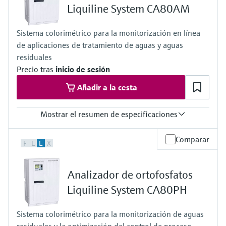
Liquiline System CA80AM
Sistema colorimétrico para la monitorización en línea
de aplicaciones de tratamiento de aguas y aguas
residuales
Precio tras
inicio de sesión
Añadir a la cesta
Mostrar el resumen de especificaciones
Rango de medición
Comparar
F
L
E
X
0,05 a 20 mg/l NH4-N
0,5 a 50 mg/l NH4-N
1 a 100 mg/l NH4-N
Analizador de ortofosfatos
0,5 a 50 mg/l con función de disolución hasta un máximo de 10 a
1.000 mg/l NH4-N
Liquiline System CA80PH
Temperatura del proceso
4 a 40 °C (39 a 104 °F)
Sistema colorimétrico para la monitorización de aguas
Presión de proceso