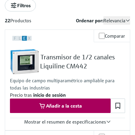
Innovative Sensor Technology IST
sistema
Medición de nivel por columna
Instrumentos de laboratorio
Eventos y Formación
digitales
Filtros
AG
Centro de formación
Netilion Device Viewer
Minería, minerales y metales
Compañías relacionadas
Buscador de eventos y formaciones
Medición del caudal por presión
hidrostática
Sondas compactas de temperatura
Configuración de dispositivo Tablet
Endress+Hauser Optical Analysis
Centro de formación: acceda a cursos guiados
Análisis óptico
Tomamuestras de agua automático
Empleo
diferencial
Analizadores de gases de proceso
22
Productos
Ordenar por:
Relevancia
y a recursos en la plataforma de formación de
Job opportunities at
Netilion Water
Soluciones vapor
Detección de nivel conductiva
Termostatos
Gestores de aplicación y contadores
Endress+Hauser SICK
Endress+Hauser y mejore sus competencias
Endress+Hauser SICK
Netilion IIoT
Analizadores TOC, DQO y SAC
desde cualquier lugar.
Ver todos
Equipos de medición de la calidad
Comparar
energéticos
F
L
E
X
Eventos y Formación
Medición de nivel mediante
Sondas de temperatura de
del aire
Software
Transmisores y sensores de redox
Elija entre toda la variedad de eventos, ya
interruptor de flotador
superficie
In focus for all industries
Equipos de protección contra
Transmisor de 1/2 canales
sean cursos de formación, seminarios, ferias
Detectores de humo
sobretensiones
de exhibición, foros o seminarios online.
Liquiline CM442
Transmisores y sensores de nivel de
Medición de nivel radiométrica
Sondas de cable
Soluciones en materia de
lodos
Product tools
Equipos de medición del alcance
Ver todos
sostenibilidad para los mercados
Equipo de campo multiparamétrico ampliable para
Medición de nivel mediante paleta
Sensores de temperatura
visual
industriales
todas las industrias
Analizadores y sensores de
rotativa
multipunto
Búsqueda de productos
Precio tras
inicio de sesión
nutrientes
Detectores de exceso de altura
Encuentre productos según las
Transformamos la industria de
Añadir a la cesta
características del producto
Medición de nivel por
Ver todos
procesos a través de la
Analizadores de metales
servomecanismo
Ver todos
digitalización
Aplicador
Mostrar el resumen de especificaciones
Busque, seleccione y configure productos
Fotómetros de proceso
Medición de nivel por transmisor
Excelencia operativa impulsada por
utilizando parámetros de la aplicación
Entrada