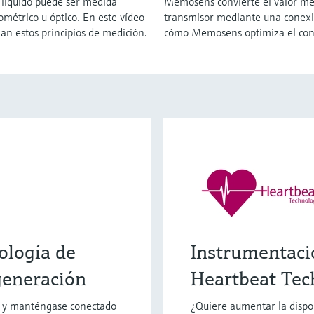
 líquido puede ser medida
Memosens convierte el valor medi
ométrico u óptico. En este vídeo
transmisor mediante una conexió
an estos principios de medición.
cómo Memosens optimiza el cont
ología de
Instrumentaci
generación
Heartbeat Tec
s y manténgase conectado
¿Quiere aumentar la dispon