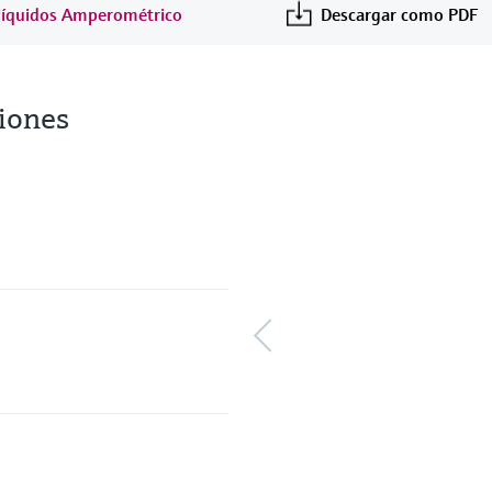
e líquidos Amperométrico
Descargar como PDF
iones