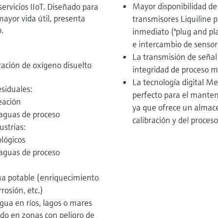
Mayor disponibilidad de
servicios IIoT. Diseñado para
ayor vida útil, presenta
transmisores Liquiline 
.
inmediato ("plug and pl
e intercambio de sensor
La transmisión de señal
ción de oxígeno disuelto
integridad de proceso 
La tecnología digital M
siduales:
perfecto para el manteni
eación
ya que ofrece un almac
 aguas de proceso
calibración y del proceso
ustrias:
lógicos
 aguas de proceso
ua potable (enriquecimiento
rosión, etc.)
agua en ríos, lagos o mares
ado en zonas con peligro de