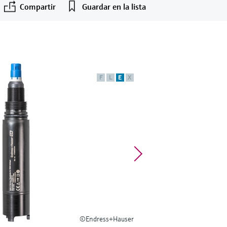
Compartir
Guardar en la lista
F
L
E
X
©Endress+Hauser