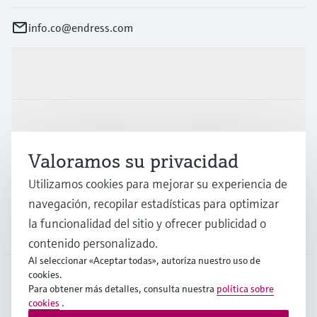
info.co@endress.com
Productos y servicios
Industrias
Valoramos su privacidad
Soporte
Utilizamos cookies para mejorar su experiencia de
navegación, recopilar estadísticas para optimizar
la funcionalidad del sitio y ofrecer publicidad o
Compañía
contenido personalizado.
Al seleccionar «Aceptar todas», autoriza nuestro uso de
cookies.
Para obtener más detalles, consulta nuestra
política sobre
COL
•
Español
cookies
.