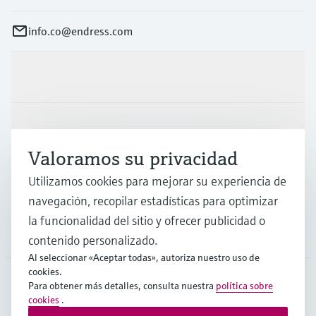
info.co@endress.com
Productos y servicios
Industrias
Valoramos su privacidad
Soporte
Utilizamos cookies para mejorar su experiencia de
navegación, recopilar estadísticas para optimizar
la funcionalidad del sitio y ofrecer publicidad o
Compañía
contenido personalizado.
Al seleccionar «Aceptar todas», autoriza nuestro uso de
cookies.
Para obtener más detalles, consulta nuestra
política sobre
COL
•
Español
cookies
.