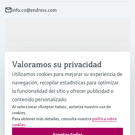
info.co@endress.com
Productos y servicios
Industrias
Valoramos su privacidad
Utilizamos cookies para mejorar su experiencia de
Soporte
navegación, recopilar estadísticas para optimizar
la funcionalidad del sitio y ofrecer publicidad o
Compañía
contenido personalizado.
Al seleccionar «Aceptar todas», autoriza nuestro uso de
cookies.
Para obtener más detalles, consulta nuestra
política sobre
cookies
.
COL
•
Español
Aceptar todas