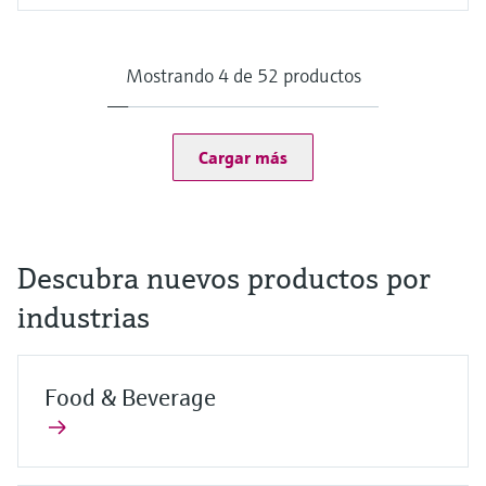
Rango de medición
Trazas: 0 a 5 mg/l de ClO₂
Estándar: 0 a 20 mg/l de ClO₂
Mostrando 4 de 52 productos
Alta: 0 a 200 mg/l de ClO₂
Temperatura del proceso
0 a 55 °C, sin congelación
(32 a 130 °F)
Cargar más
Presión de proceso
Máx. 2 bar abs.
(Máx. 29 psi abs.)
Descubra nuevos productos por
industrias
Food & Beverage