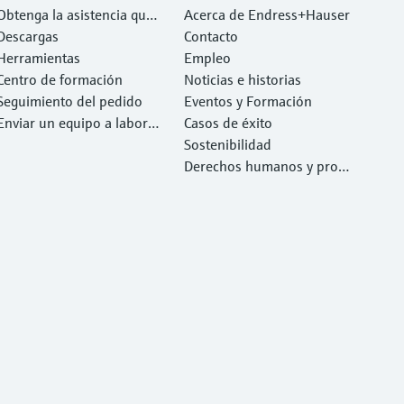
Obtenga la asistencia que
Acerca de Endress+Hauser
necesita con rapidez
Descargas
Contacto
Herramientas
Empleo
Centro de formación
Noticias e historias
Seguimiento del pedido
Eventos y Formación
Enviar un equipo a laborat
Casos de éxito
orio
Sostenibilidad
Derechos humanos y prote
cción del medio ambiente