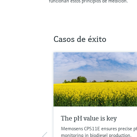
funcionan estos principios de medición.
Casos de éxito
The pH value is key
Memosens CPS11E ensures precise p
monitoring in biodiesel production,