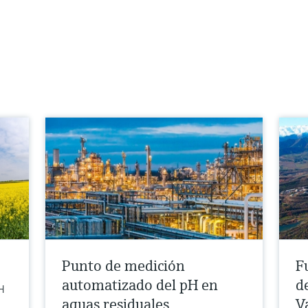
Punto de medición
F
automatizado del pH en
d
H
aguas residuales
V