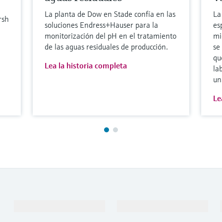
La planta de Dow en Stade confía en las
La
rsh
soluciones Endress+Hauser para la
es
monitorización del pH en el tratamiento
mi
de las aguas residuales de producción.
se
qu
Lea la historia completa
la
un
Le
Productos y servicios
Industrias