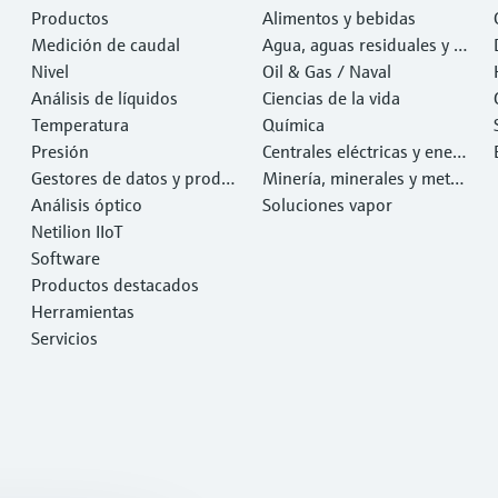
Productos
Alimentos y bebidas
Medición de caudal
Agua, aguas residuales y r
Nivel
esiduos
Oil & Gas / Naval
Análisis de líquidos
Ciencias de la vida
Temperatura
Química
Presión
Centrales eléctricas y ener
Gestores de datos y produ
gía
Minería, minerales y metal
ctos de sistema
Análisis óptico
es
Soluciones vapor
Netilion IIoT
Software
Productos destacados
Herramientas
Servicios