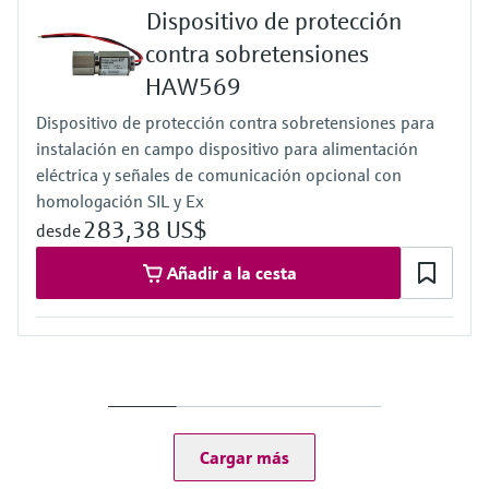
electromecánico
Dispositivo de protección
la transparencia de los procesos
Medición mediante transmisión de
Visor de dispositivos
contra sobretensiones
para una toma de decisiones más
microondas
Medición de nivel por barrera de
Encuentre información y documentación
HAW569
sólida y fundamentada
específicas sobre los productos.
microondas
Dispositivo de protección contra sobretensiones para
Memosens technology
Buscador de repuestos
instalación en campo dispositivo para alimentación
Level measurement with pressure
eléctrica y señales de comunicación opcional con
Encuentre repuestos por raíz del producto,
Ver todos
código de pedido o número de serie
homologación SIL y Ex
Ver todos
283,38 US$
desde
Añadir a la cesta
Cargar más