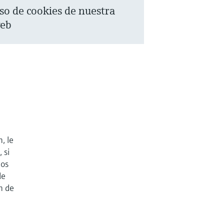
so de cookies de nuestra
eb
, le
 si
mos
de
n de