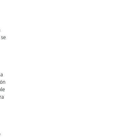
a
 se
la
ión
ble
ra
e