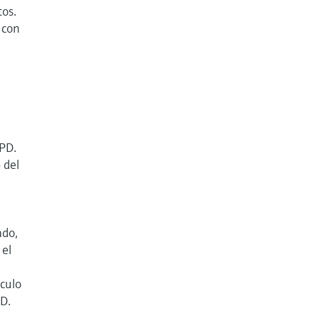
tos.
 con
GPD.
 del
ado,
 el
ículo
PD.