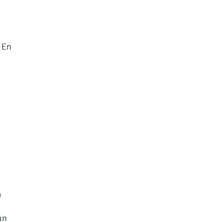
. En
n
ún