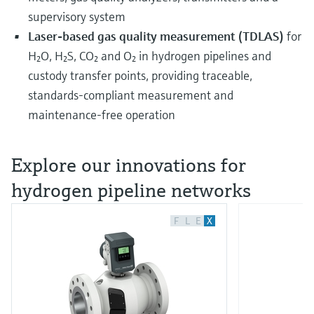
supervisory system
Laser‑based gas quality measurement (TDLAS)
for
H₂O, H₂S, CO₂ and O₂ in hydrogen pipelines and
custody transfer points, providing traceable,
standards‑compliant measurement and
maintenance‑free operation
Explore our innovations for
hydrogen pipeline networks
F
L
E
X