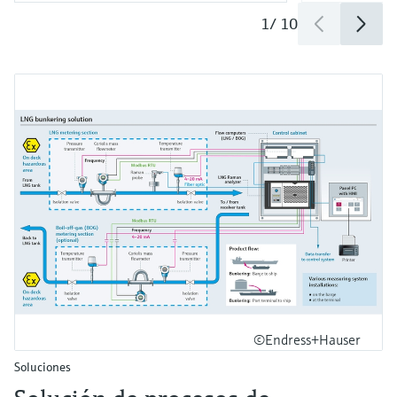
1
/
10
©Endress+Hauser
Soluciones