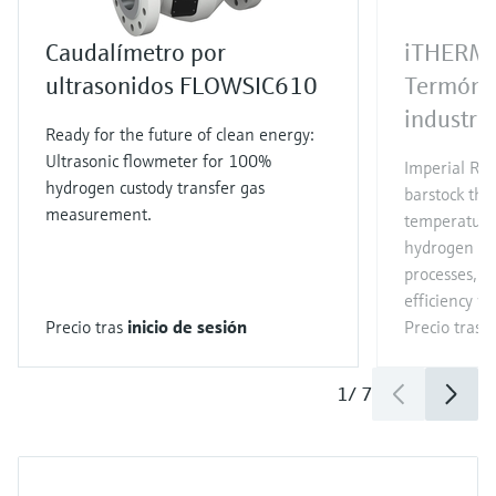
Caudalímetro por
iTHERM
ultrasonidos FLOWSIC610
Termóme
industria
Ready for the future of clean energy:
Ultrasonic flowmeter for 100%
Imperial RT
hydrogen custody transfer gas
barstock the
measurement.
temperature
hydrogen an
processes, e
efficiency wi
Precio tras
inicio de sesión
Precio tras
i
1
/
7