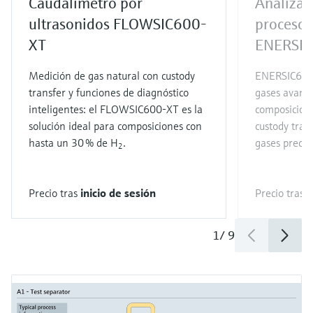
Caudalímetro por
Analizad
ultrasonidos FLOWSIC600-
proceso
XT
ENERSI
Medición de gas natural con custody
ENERSIC600 
transfer y funciones de diagnóstico
gases avanza
inteligentes: el FLOWSIC600-XT es la
composición,
solución ideal para composiciones con
custody trans
hasta un 30 % de H
.
gases precis
2
Precio tras
inicio de sesión
Precio tras
i
1
/
9