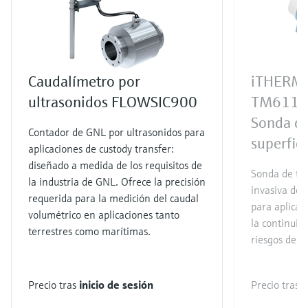
Caudalímetro por
iTHERM 
ultrasonidos FLOWSIC900
TM611
Sonda de
Contador de GNL por ultrasonidos para
superfici
aplicaciones de custody transfer:
diseñado a medida de los requisitos de
Sonda de te
la industria de GNL. Ofrece la precisión
invasiva de 
requerida para la medición del caudal
para aplicac
volumétrico en aplicaciones tanto
la continuid
terrestres como marítimas.
riesgos de s
Precio tras
inicio de sesión
Precio tras
i