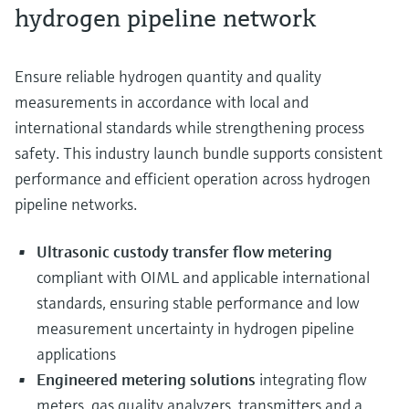
hydrogen pipeline network
electromecánico
la transparencia de los procesos
Medición mediante transmisión de
Visor de dispositivos
para una toma de decisiones más
microondas
Medición de nivel por barrera de
Encuentre información y documentación
sólida y fundamentada
Ensure reliable hydrogen quantity and quality
específicas sobre los productos.
microondas
measurements in accordance with local and
Memosens technology
Buscador de repuestos
international standards while strengthening process
Level measurement with pressure
Encuentre repuestos por raíz del producto,
safety. This industry launch bundle supports consistent
Ver todos
código de pedido o número de serie
performance and efficient operation across hydrogen
Ver todos
pipeline networks.
Ultrasonic custody transfer flow metering
compliant with OIML and applicable international
standards, ensuring stable performance and low
measurement uncertainty in hydrogen pipeline
applications
Engineered metering solutions
integrating flow
meters, gas quality analyzers, transmitters and a