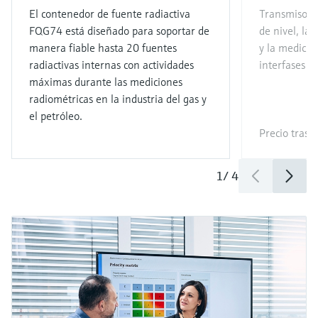
El contenedor de fuente radiactiva
Transmisor 
FQG74 está diseñado para soportar de
de nivel, la
manera fiable hasta 20 fuentes
y la medició
radiactivas internas con actividades
interfases
máximas durante las mediciones
radiométricas en la industria del gas y
el petróleo.
Precio tras
i
1
/
4