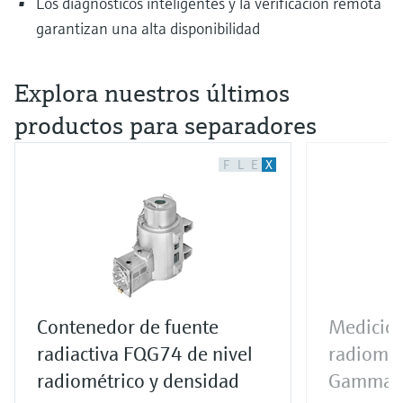
Los diagnósticos inteligentes y la verificación remota
garantizan una alta disponibilidad
Explora nuestros últimos
productos para separadores
F
L
E
X
Contenedor de fuente
Medición
radiactiva FQG74 de nivel
radiomét
radiométrico y densidad
Gammap