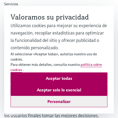
Servicios
Un conocimiento más profundo
Valoramos su privacidad
sobre el rendimiento de los
Utilizamos cookies para mejorar su experiencia de
procesos y la instrumentación
navegación, recopilar estadísticas para optimizar
la funcionalidad del sitio y ofrecer publicidad o
contenido personalizado.
Los sensores inteligentes recopilan datos en tiempo real
Al seleccionar «Aceptar todas», autoriza nuestro uso de
de los procesos, monitorizan los equipos y su estado y le
cookies.
mantienen informado sobre el rendimiento de los
Para obtener más detalles, consulta nuestra
política sobre
cookies
.
productos y los activos. La digitalización de los procesos
Aceptar todas
de producción ofrece oportunidades de visualización de
datos para el personal que trabaja con el proceso y que
Aceptar solo lo esencial
normalmente no tiene acceso a los datos, lo que crea
transparencia de datos. Y esto es justamente lo que
Personalizar
puede hacer Netilion de Endress+Hauser, permitiendo a
los usuarios finales tomar las mejores decisiones.