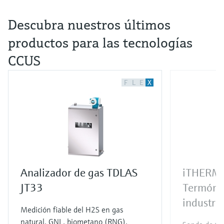
Descubra nuestros últimos
productos para las tecnologías
CCUS
F
L
E
X
Analizador de gas TDLAS
iTHERM
JT33
Termóme
industria
Medición fiable del H2S en gas
natural, GNL, biometano (RNG),