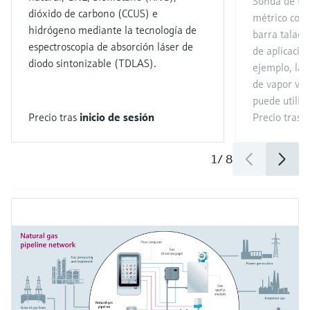
Sonda de te
dióxido de carbono (CCUS) e
métrico con
hidrógeno mediante la tecnología de
barra talad
espectroscopia de absorción láser de
de aplicacio
diodo sintonizable (TDLAS).
ejemplo, la
de vapor viv
puede utiliz
Precio tras
inicio de sesión
Precio tras
i
1
/
8