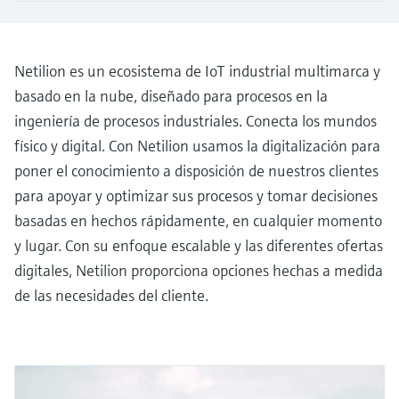
electromecánico
la transparencia de los procesos
Medición mediante transmisión de
Visor de dispositivos
para una toma de decisiones más
microondas
Medición de nivel por barrera de
Encuentre información y documentación
sólida y fundamentada
Netilion es un ecosistema de IoT industrial multimarca y
específicas sobre los productos.
microondas
basado en la nube, diseñado para procesos en la
Memosens technology
Buscador de repuestos
ingeniería de procesos industriales. Conecta los mundos
Level measurement with pressure
Encuentre repuestos por raíz del producto,
físico y digital. Con Netilion usamos la digitalización para
Ver todos
código de pedido o número de serie
poner el conocimiento a disposición de nuestros clientes
Ver todos
para apoyar y optimizar sus procesos y tomar decisiones
basadas en hechos rápidamente, en cualquier momento
y lugar. Con su enfoque escalable y las diferentes ofertas
digitales, Netilion proporciona opciones hechas a medida
de las necesidades del cliente.