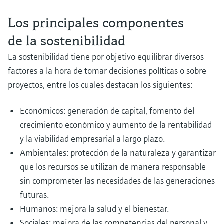
Los principales componentes
de la sostenibilidad
La sostenibilidad tiene por objetivo equilibrar diversos
Mejore la sostenibilidad de las operaciones de reciclaje 
Optimice la seguridad y la eficiencia en la producción de
Continuous mercury emissions monitoring: Compliance,
factores a la hora de tomar decisiones políticas o sobre
baterías
hidrógeno azul
plant safety and cost optimization
proyectos, entre los cuales destacan los siguientes:
Gestione el reciclaje de las baterías de forma más sostenible con la
Descubra nuestro innovador portafolio de instrumentación diseñado para
Learn how continuous mercury monitoring supports emissions compliance
instrumentación adecuada y garantice la seguridad de sus trabajadores y d
garantizar una producción de hidrógeno azul eficiente y segura.
and helps operators detect process issues before they impact plant
Económicos: generación de capital, fomento del
su planta a la vez que maximiza su uso. Obtenga más información
performance or mercury removal efficiency.
crecimiento económico y aumento de la rentabilidad
y la viabilidad empresarial a largo plazo.
Ambientales: protección de la naturaleza y garantizar
que los recursos se utilizan de manera responsable
sin comprometer las necesidades de las generaciones
futuras.
Instrumentación para el almacenamiento seguro de
Humanos: mejora la salud y el bienestar.
Utilice la tecnología de medición para maximizar su
Producción de biogás y biometano a partir de lodos y
hidrógeno
Sociales: mejora de las competencias del personal y