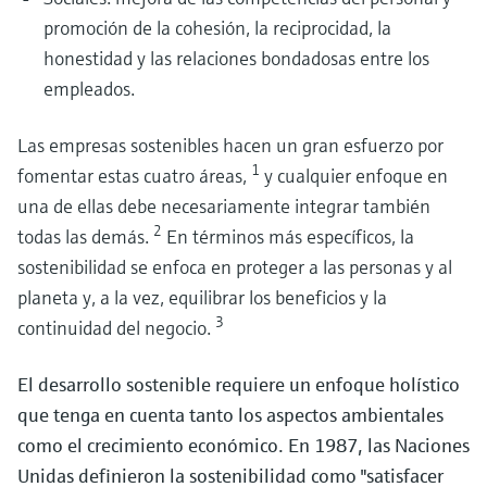
margen operativo
residuos
Descubra nuestro innovador portafolio de productos de instrumentación,
promoción de la cohesión, la reciprocidad, la
Garantizar la eficiencia de los procesos es imprescindible para conseguir u
diseñados para garantizar un almacenamiento seguro del hidrógeno.
De los residuos a fuentes de energía aprovechables: descubra cómo la
honestidad y las relaciones bondadosas entre los
purificación sostenible y segura de los materiales empleados en las baterías
producción de biogás y biometano combina la digestión, el enriquecimiento
así como para poder fabricar baterías capaces de satisfacer la creciente
un funcionamiento estable para favorecer la gestión circular de los recursos
empleados.
demanda.
Las empresas sostenibles hacen un gran esfuerzo por
1
fomentar estas cuatro áreas,
y cualquier enfoque en
una de ellas debe necesariamente integrar también
2
todas las demás.
En términos más específicos, la
Instrumentación para la compresión y transporte seguro 
sostenibilidad se enfoca en proteger a las personas y al
eficiente del hidrógeno
Productos bioquímicos y economía circular: cómo
planeta y, a la vez, equilibrar los beneficios y la
Conozca nuestro innovador portafolio de productos para garantizar la
Maximice la eficiencia de su proceso de producción de
3
optimizar la cadena de valor biotecnológica
continuidad del negocio.
eficiencia en la compresión y transporte de hidrógeno.
baterías
Conozca los factores clave, las presiones regulatorias y los desafíos operativ
Descubra cómo una medición eficaz, allí donde realmente importa, puede
que están dando forma a la cadena de valor biotecnológica en la producció
El desarrollo sostenible requiere un enfoque holístico
ayudarle a extraer y concentrar eficazmente los preciados minerales de las
de productos bioquímicos
que tenga en cuenta tanto los aspectos ambientales
baterías.
como el crecimiento económico. En 1987, las Naciones
Unidas definieron la sostenibilidad como "satisfacer