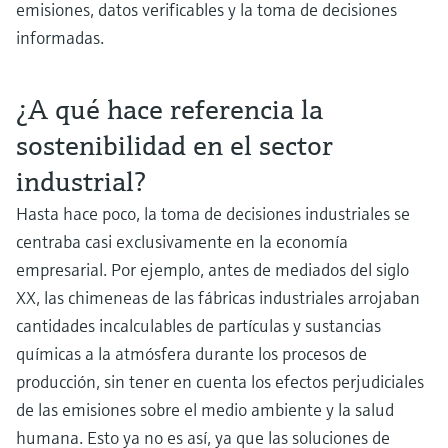
Analizamos la compleja cadena de suministro de batería
mezcla de hidrógeno
emisiones, datos verificables y la toma de decisiones
para vehículos eléctricos
Conozca nuestra amplia oferta y benefíciese de nuestra dilatada experienci
informadas.
en la mezcla segura de hidrógeno.
Obtenga más información sobre la compleja cadena de suministro de
baterías para vehículos eléctricos.
Procesos y tecnologías de gestión de residuos que
¿A qué hace referencia la
impulsan mejoras en la economía circular
sostenibilidad en el sector
La gestión eficiente de los residuos es esencial para garantizar la
sostenibilidad, el cumplimiento de la normativa y el éxito empresarial.
industrial?
Hasta hace poco, la toma de decisiones industriales se
centraba casi exclusivamente en la economía
Mejore la eficiencia y la seguridad de la producción de
empresarial. Por ejemplo, antes de mediados del siglo
Las baterías industriales lideran el almacenamiento de
hidrógeno verde
XX, las chimeneas de las fábricas industriales arrojaban
energía
Optimice sus electrolizadores Conozca nuestra amplia oferta y benefíciese 
nuestra dilatada experiencia en la producción de hidrógeno de alta calidad 
cantidades incalculables de partículas y sustancias
Descubra cómo las baterías electroquímicas están a la vanguardia en el
forma segura mediante la electrólisis.
avance hacia la neutralidad de carbono.
químicas a la atmósfera durante los procesos de
Filtración por membrana para garantizar la calidad del
producción, sin tener en cuenta los efectos perjudiciales
agua
de las emisiones sobre el medio ambiente y la salud
La instrumentación de proceso desempeña un papel crucial en la filtración
humana. Esto ya no es así, ya que las soluciones de
por membrana para garantizar la máxima calidad del agua. El reto operativ