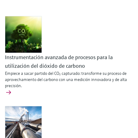
electromecánico
la transparencia de los procesos
Medición mediante transmisión de
Visor de dispositivos
para una toma de decisiones más
microondas
Medición de nivel por barrera de
Encuentre información y documentación
sólida y fundamentada
específicas sobre los productos.
microondas
Memosens technology
Buscador de repuestos
Level measurement with pressure
Encuentre repuestos por raíz del producto,
Ver todos
código de pedido o número de serie
Instrumentación avanzada de procesos para la
Ver todos
utilización del dióxido de carbono
Empiece a sacar partido del CO₂ capturado: transforme su proceso de
aprovechamiento del carbono con una medición innovadora y de alta
precisión.