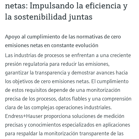
las baterías
netas: Impulsando la eficiencia y
Vea dónde se origina la variabilidad en la producción de bioetanol y por qué 
fundamental garantizar una medición precisa para estabilizar la
la sostenibilidad juntas
fermentación y la destilación
Apoyo al cumplimiento de las normativas de cero
emisiones netas en constante evolución
Instrumentación para una producción sostenible y
Las industrias de procesos se enfrentan a una creciente
eficiente de amoníaco
Fortalecer la cadena de valor de las baterías
presión regulatoria para reducir las emisiones,
Descubra nuestro innovador portafolio de instrumentación diseñado para
garantizar una producción de amoníaco eficiente y segura.
Descubra cómo las tecnologías de baterías más avanzadas fomentan la
garantizar la transparencia y demostrar avances hacia
sostenibilidad y aumentan la fiabilidad del suministro energético.
Control del biodiésel: cómo aumentar el rendimiento en 
los objetivos de cero emisiones netas. El cumplimiento
transesterificación
de estos requisitos depende de una monitorización
Conozca dónde se origina la variabilidad en la producción de biodiésel y por
precisa de los procesos, datos fiables y una comprensión
qué es fundamental contar con una medición precisa para estabilizar el
clara de las complejas operaciones industriales.
proceso de transesterificación y mantener el rendimiento
Endress+Hauser proporciona soluciones de medición
precisas y conocimientos especializados en aplicaciones
Mejore la seguridad y la eficiencia de los procesos de
para respaldar la monitorización transparente de las