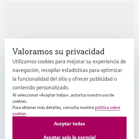
Productos y servicios
Industrias
Valoramos su privacidad
Soporte
Utilizamos cookies para mejorar su experiencia de
navegación, recopilar estadísticas para optimizar
la funcionalidad del sitio y ofrecer publicidad o
Compañía
contenido personalizado.
Al seleccionar «Aceptar todas», autoriza nuestro uso de
cookies.
Para obtener más detalles, consulta nuestra
política sobre
COL
•
Español
cookies
.
Aceptar todas
Copyright © Endress+Hauser Group Services AG
Aceptar solo lo esencial