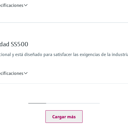
cificaciones
Homologaciones para 
IECEx/ATEX/CNEx/KCs
edad SS500
ional y está diseñado para satisfacer las exigencias de la industri
cificaciones
Homologaciones para 
CSA clase I, división 2
CSA clase I, zona 2
Cargar más