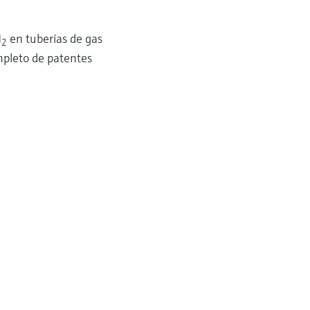
H
en tuberías de gas
2
mpleto de patentes