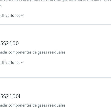
.
cificaciones
Homologaciones para 
ATEX/IECEx/UKEx Zon
PESO/KCs/JPNEx Zona
s SS2100
INMETRO Zona 1
CNEx Zona 1
medir componentes de gases residuales
CSA Clase I, División 1
CSA Clase I, Zona 1
cificaciones
Homologaciones para 
CSA clase I, división 2
CSA clase I, zona 2
s SS2100i
medir componentes de gases residuales