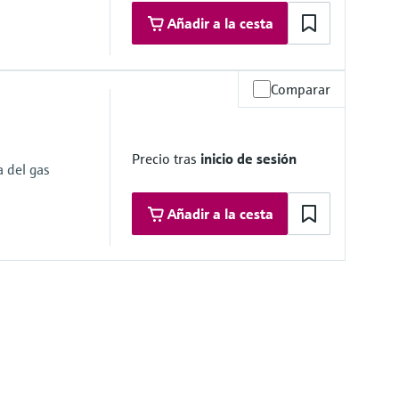
Añadir a la cesta
Comparar
área de peligro
/CCOE/JPNEx Zona 1
Precio tras
inicio de sesión
a del gas
Añadir a la cesta
área de peligro