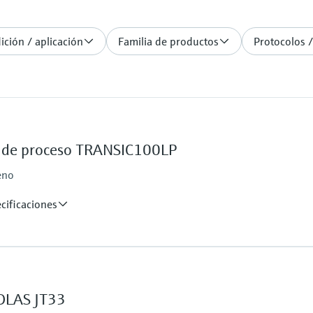
ción / aplicación
Familia de productos
Protocolos /
s de proceso TRANSIC100LP
eno
cificaciones
Ambient temperature
–20 °C ... +60 °C
TDLAS JT33
%