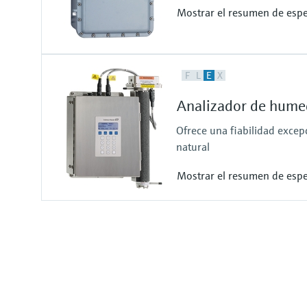
Mostrar el resumen de espe
Variables medidas
F
L
E
X
Concentración
Presión en la celda
Analizador de hum
Temperatura en la celda
Ofrece una fiabilidad excepc
natural
Mostrar el resumen de espe
Variables medidas
Concentración
Punto de condensación
Presión en la celda
Temperatura en la celda