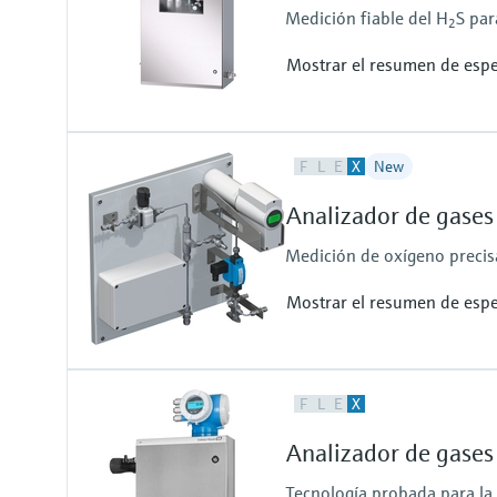
Medición fiable del H
S par
2
Mostrar el resumen de espe
Analito y rangos de medición
F
L
E
X
New
H2S (sulfuro de hidrógeno):
De 0 a 10 ppmv
Analizador de gases
De 0 a 500 ppmv
otros rangos previa solicitud
Medición de oxígeno precisa
Mostrar el resumen de espe
Measured variables
F
L
E
X
O2
Measuring range
Analizador de gase
O2:
0 vol. % ... 5 vol. %
Tecnología probada para la 