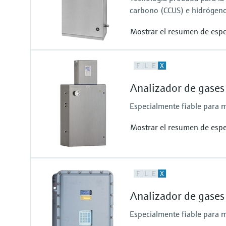
0 vol. % ... 25 vol. %
carbono (CCUS) e hidrógeno
0 vol. % ... 100 %
Mostrar el resumen de espe
Variables medidas
F
L
E
X
Concentración
Punto de condensación
Analizador de gase
Presión en la celda
Temperatura en la celda
Especialmente fiable para 
Mostrar el resumen de espe
Variables medidas
F
L
E
X
Concentración
Presión en la celda
Analizador de gase
Temperatura en la celda
Especialmente fiable para 