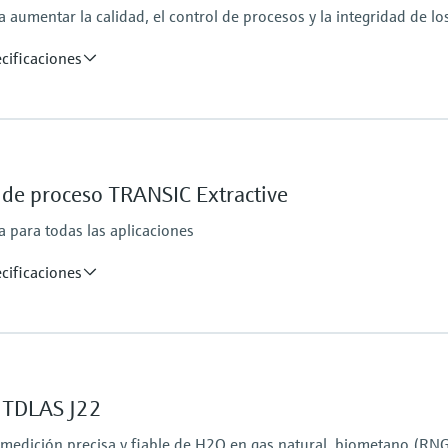
a aumentar la calidad, el control de procesos y la integridad de lo
cificaciones
Homologaciones para 
ATEX/IECEx/UKEx zon
PESO / KTL / JPNEx zo
 de proceso TRANSIC Extractive
INMETRO zona 1
CNEx zona 1
 para todas las aplicaciones
CSA clase I, división 1
CSA clase I, zona 1
cificaciones
Ambient temperature
-20 °C ... +60 °C
Can be expanded on the
s TDLAS J22
medición precisa y fiable de H2O en gas natural, biometano (RNG