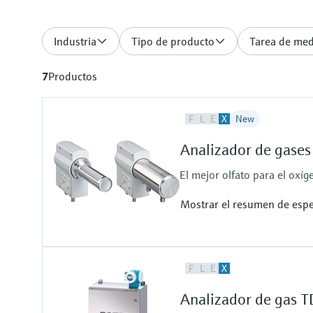
Industria
Tipo de producto
Tarea de medi
7
Productos
F
L
E
X
New
Analizador de gase
El mejor olfato para el oxíg
Mostrar el resumen de espe
Measured variables
F
L
E
X
O2
Measuring range
Analizador de gas 
O2: 0 ... 5 Vol.-% / 0 ... 100 Vol.-