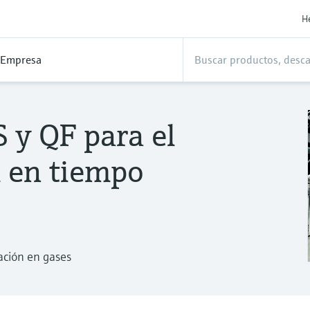
H
Empresa
 y QF para el
 en tiempo
ación en gases