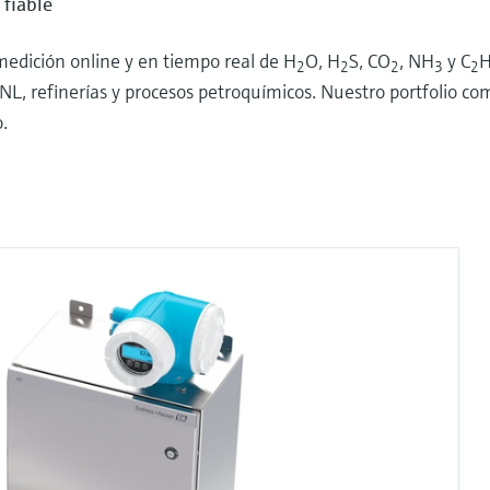
 fiable
medición online y en tiempo real de H
O, H
S, CO
, NH
y C
2
2
2
3
2
NL, refinerías y procesos petroquímicos. Nuestro portfolio co
.