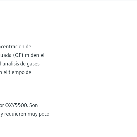
ncentración de
enuada (QF) miden el
 análisis de gases
an el tiempo de
ador OXY5500. Son
 y requieren muy poco