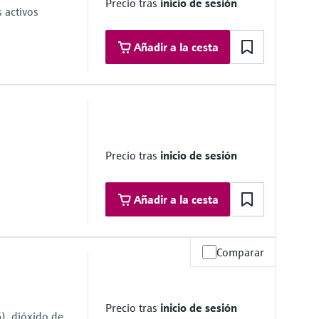
Precio tras
inicio de sesión
s activos
Añadir a la cesta
áreas de peligro
a 1
na 1
Precio tras
inicio de sesión
Añadir a la cesta
Comparar
 range
 system side if necessary
Precio tras
inicio de sesión
), dióxido de