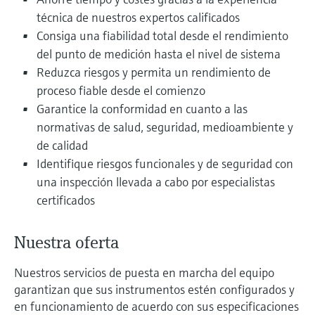
electromecánico
la transparencia de los procesos
técnica de nuestros expertos calificados
Medición mediante transmisión de
Visor de dispositivos
Consiga una fiabilidad total desde el rendimiento
para una toma de decisiones más
microondas
Medición de nivel por barrera de
Encuentre información y documentación
del punto de medición hasta el nivel de sistema
sólida y fundamentada
específicas sobre los productos.
microondas
Reduzca riesgos y permita un rendimiento de
Memosens technology
proceso fiable desde el comienzo
Buscador de repuestos
Level measurement with pressure
Garantice la conformidad en cuanto a las
Encuentre repuestos por raíz del producto,
Ver todos
normativas de salud, seguridad, medioambiente y
código de pedido o número de serie
Ver todos
de calidad
Identifique riesgos funcionales y de seguridad con
una inspección llevada a cabo por especialistas
certificados
Nuestra oferta
Nuestros servicios de puesta en marcha del equipo
garantizan que sus instrumentos estén configurados y
en funcionamiento de acuerdo con sus especificaciones