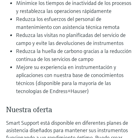
Minimice los tiempos de inactividad de los procesos
electromecánico
la transparencia de los procesos
y restablezca las operaciones rápidamente
Medición mediante transmisión de
Visor de dispositivos
para una toma de decisiones más
Reduzca los esfuerzos del personal de
microondas
Medición de nivel por barrera de
Encuentre información y documentación
sólida y fundamentada
mantenimiento con asistencia técnica remota
específicas sobre los productos.
microondas
Reduzca las visitas no planificadas del servicio de
Memosens technology
Buscador de repuestos
campo y evite las devoluciones de instrumentos
Level measurement with pressure
Encuentre repuestos por raíz del producto,
Reduzca la huella de carbono gracias a la reducción
Ver todos
código de pedido o número de serie
continua de los servicios de campo
Ver todos
Mejore su experiencia en instrumentación y
aplicaciones con nuestra base de conocimientos
técnicos (disponible para la mayoría de las
tecnologías de Endress+Hauser)
Nuestra oferta
Smart Support está disponible en diferentes planes de
asistencia diseñados para mantener sus instrumentos
funcionando a un rendimiento óptimo. Puede crear,