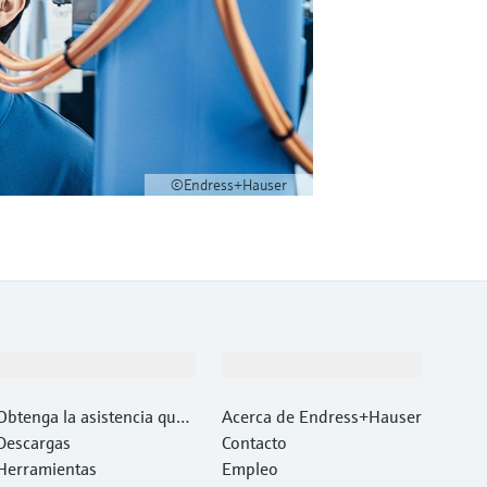
©Endress+Hauser
Soporte
Compañía
Obtenga la asistencia que
Acerca de Endress+Hauser
necesita con rapidez
Descargas
Contacto
Herramientas
Empleo