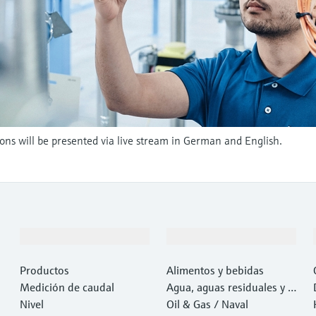
ions will be presented via live stream in German and English.
Productos y servicios
Industrias
Productos
Alimentos y bebidas
Medición de caudal
Agua, aguas residuales y r
Nivel
esiduos
Oil & Gas / Naval