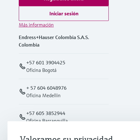
Iniciar sesión
Más información
Endress+Hauser Colombia S.A.S.
Colombia
+57 601 3904425
Oficina Bogotá
+ 57 604 6048976
Oficina Medellín
+57 605 3852944
Oficina Barranquilla
Valoramos su privacidad
Oficina Cali