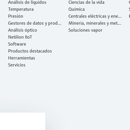
Análisis de líquidos
Ciencias de la vida
Temperatura
Química
Presión
Centrales eléctricas y ener
Gestores de datos y produ
gía
Minería, minerales y metal
ctos de sistema
Análisis óptico
es
Soluciones vapor
Netilion IIoT
Software
Productos destacados
Herramientas
Servicios