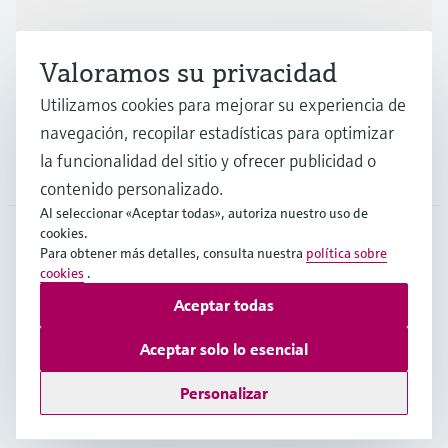
Industrias
Valoramos su privacidad
Soporte
Utilizamos cookies para mejorar su experiencia de
navegación, recopilar estadísticas para optimizar
la funcionalidad del sitio y ofrecer publicidad o
Compañía
contenido personalizado.
Al seleccionar «Aceptar todas», autoriza nuestro uso de
cookies.
Para obtener más detalles, consulta nuestra
política sobre
COL
•
Español
cookies
.
Aceptar todas
Copyright © Endress+Hauser Group Services AG
Aceptar solo lo esencial
Pie editorial
Términos de uso
Protección de datos
TCG
Personalizar