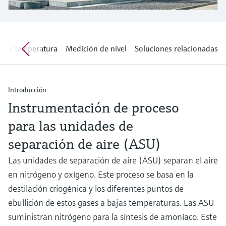
electromecánico
la transparencia de los procesos
Medición mediante transmisión de
Visor de dispositivos
para una toma de decisiones más
microondas
Medición de nivel por barrera de
Encuentre información y documentación
sólida y fundamentada
específicas sobre los productos.
microondas
e la temperatura
Medición de nivel
Soluciones relacionadas
Memosens technology
Buscador de repuestos
Level measurement with pressure
Encuentre repuestos por raíz del producto,
Ver todos
Introducción
código de pedido o número de serie
Ver todos
Instrumentación de proceso
para las unidades de
separación de aire (ASU)
Las unidades de separación de aire (ASU) separan el aire
en nitrógeno y oxígeno. Este proceso se basa en la
destilación criogénica y los diferentes puntos de
ebullición de estos gases a bajas temperaturas. Las ASU
suministran nitrógeno para la síntesis de amoníaco. Este