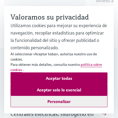
síntesis a 
residuos.
Valoramos su privacidad
Utilizamos cookies para mejorar su experiencia de
navegación, recopilar estadísticas para optimizar
1
/
3
la funcionalidad del sitio y ofrecer publicidad o
contenido personalizado.
Al seleccionar «Aceptar todas», autoriza nuestro uso de
Historias relacionadas
cookies.
Descubra por qué somos el
Para obtener más detalles, consulta nuestra
política sobre
cookies
.
colaborador ideal para la
Aceptar todas
producción sostenible y segura
Aceptar solo lo esencial
de hidrógeno verde
Personalizar
Centrales eléctricas: hidrógeno en