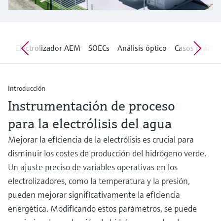
electromecánico
la transparencia de los procesos
Medición mediante transmisión de
Visor de dispositivos
para una toma de decisiones más
microondas
Medición de nivel por barrera de
Encuentre información y documentación
sólida y fundamentada
específicas sobre los productos.
microondas
OECs
Análisis óptico
Casos prácticos
Historias relacionadas
Memosens technology
Buscador de repuestos
Level measurement with pressure
Encuentre repuestos por raíz del producto,
Ver todos
Introducción
código de pedido o número de serie
Ver todos
Instrumentación de proceso
para la electrólisis del agua
Mejorar la eficiencia de la electrólisis es crucial para
disminuir los costes de producción del hidrógeno verde.
Un ajuste preciso de variables operativas en los
electrolizadores, como la temperatura y la presión,
pueden mejorar significativamente la eficiencia
energética. Modificando estos parámetros, se puede