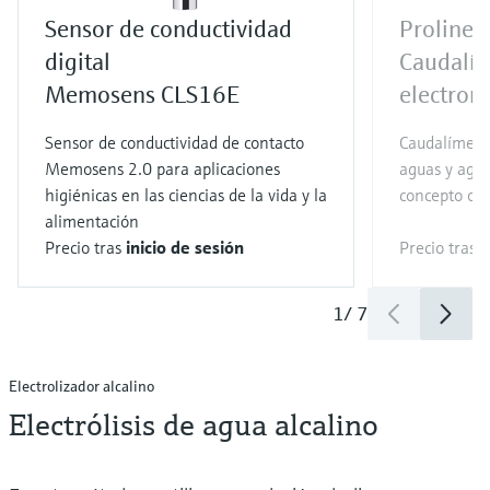
Sensor de conductividad
Proline
digital
Caudalí
Memosens CLS16E
electrom
Sensor de conductividad de contacto
Caudalímetro
Memosens 2.0 para aplicaciones
aguas y agua
higiénicas en las ciencias de la vida y la
concepto ope
alimentación
Precio tras
inicio de sesión
Precio tras
i
1
/
7
Electrolizador alcalino
Electrólisis de agua alcalino