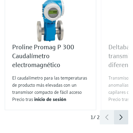
Proline Promag P 300
Deltaba
Caudalímetro
transmis
electromagnético
diferenci
El caudalímetro para las temperaturas
Transmisor d
de producto más elevadas con un
anomalías e
transmisor compacto de fácil acceso
capilares co
Precio tras
inicio de sesión
Precio tras
i
1
/
2