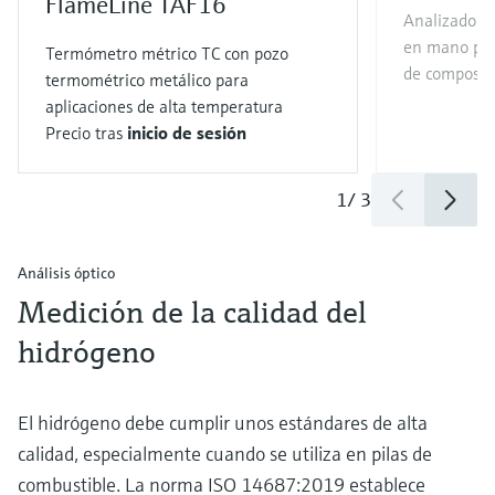
FlameLine TAF16
Analizador 
en mano par
Termómetro métrico TC con pozo
de composic
termométrico metálico para
aplicaciones de alta temperatura
Precio tras
inicio de sesión
1
/
3
Análisis óptico
Medición de la calidad del
hidrógeno
El hidrógeno debe cumplir unos estándares de alta
calidad, especialmente cuando se utiliza en pilas de
combustible. La norma ISO 14687:2019 establece