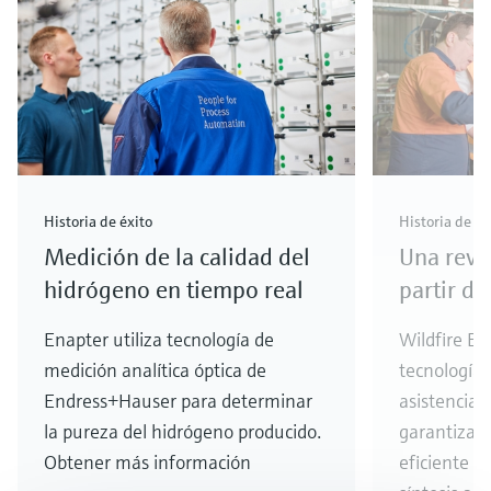
Historia de éxito
Historia de éx
Medición de la calidad del
Una revo
hidrógeno en tiempo real
partir de
Enapter utiliza tecnología de
Wildfire En
medición analítica óptica de
tecnología 
Endress+Hauser para determinar
asistencia
la pureza del hidrógeno producido.
garantizar
Obtener más información
eficiente d