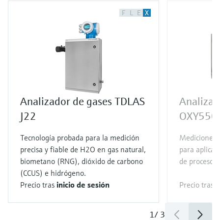
F
L
E
X
Analizador de gases TDLAS
Analizad
J22
OXY550
Tecnología probada para la medición
Mediciones 
precisa y fiable de H2O en gas natural,
para aplicac
biometano (RNG), dióxido de carbono
de proceso
(CCUS) e hidrógeno.
Precio tras
inicio de sesión
Precio tras
i
1
/
3