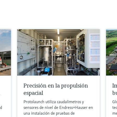
Precisión en la propulsión
I
h
espacial
b
Protolaunch utiliza caudalímetros y
Gl
nd
sensores de nivel de Endress+Hauser en
te
una instalación de pruebas de
me