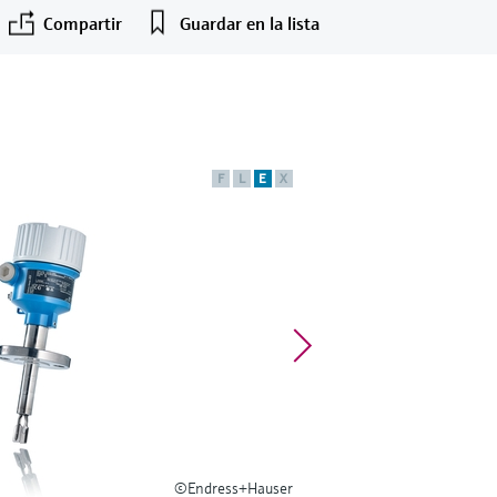
Compartir
Guardar en la lista
F
L
E
X
©Endress+Hauser