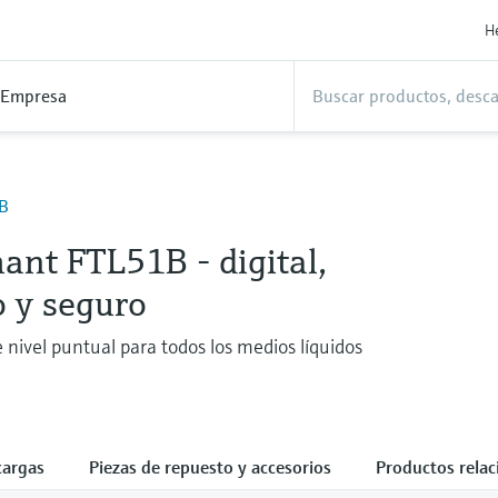
H
Empresa
1B
ant FTL51B - digital,
o y seguro
 nivel puntual para todos los medios líquidos
cargas
Piezas de repuesto y accesorios
Productos rela