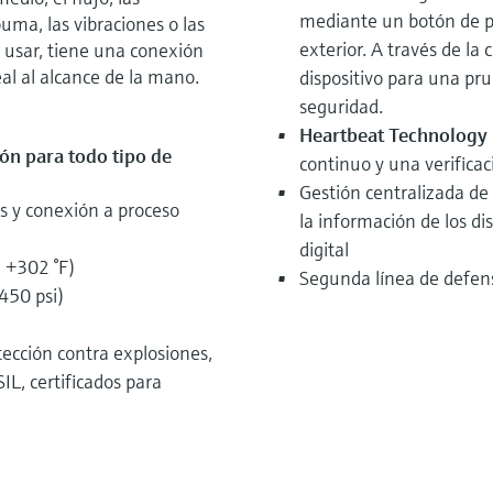
mediante un botón de p
puma, las vibraciones o las
exterior. A través de la 
e usar, tiene una conexión
eal al alcance de la mano.
dispositivo para una pru
seguridad.
Heartbeat Technology
ión para todo tipo de
continuo y una verificaci
Gestión centralizada de 
as y conexión a proceso
la información de los di
digital
 +302 °F)
Segunda línea de defen
450 psi)
tección contra explosiones,
L, certificados para