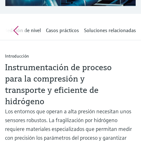
electromecánico
la transparencia de los procesos
Medición mediante transmisión de
Visor de dispositivos
para una toma de decisiones más
microondas
Medición de nivel por barrera de
Encuentre información y documentación
sólida y fundamentada
específicas sobre los productos.
microondas
Medición de nivel
Casos prácticos
Soluciones relacionadas
Memosens technology
Buscador de repuestos
Level measurement with pressure
Encuentre repuestos por raíz del producto,
Ver todos
Introducción
código de pedido o número de serie
Ver todos
Instrumentación de proceso
para la compresión y
transporte y eficiente de
hidrógeno
Los entornos que operan a alta presión necesitan unos
sensores robustos. La fragilización por hidrógeno
requiere materiales especializados que permitan medir
con precisión los parámetros del proceso y garantizar