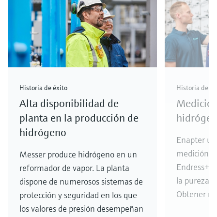
Historia de éxito
Historia de éx
Alta disponibilidad de
Medición
planta en la producción de
hidrógen
hidrógeno
Enapter uti
medición an
Messer produce hidrógeno en un
Endress+Ha
reformador de vapor. La planta
la pureza d
dispone de numerosos sistemas de
Obtener má
protección y seguridad en los que
los valores de presión desempeñan