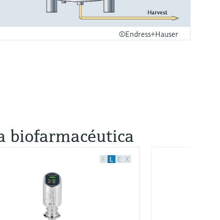
©Endress+Hauser
a biofarmacéutica
F
L
E
X