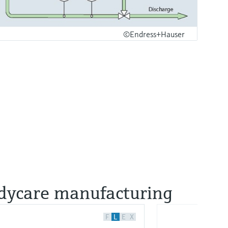
©Endress+Hauser
odycare manufacturing
F
L
E
X