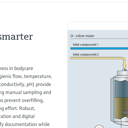
smarter
ness in bodycare
ienic flow, temperature,
 conductivity, pH) provide
ducing manual sampling and
 prevent overfilling,
ng effort. Robust,
ation and digital
ify documentation while