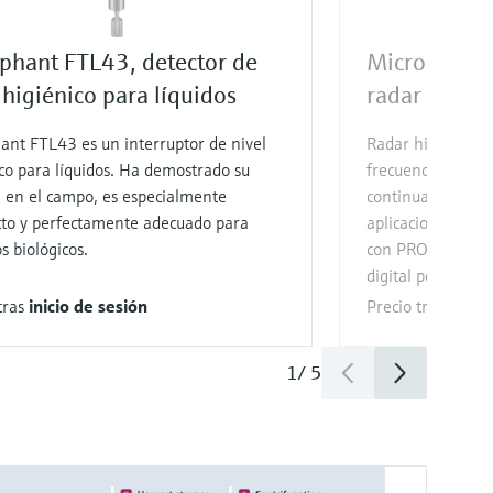
iphant FTL43, detector de
Micropilot 
 higiénico para líquidos
radar de 80
ant FTL43 es un interruptor de nivel
Radar higiénico d
co para líquidos. Ha demostrado su
frecuencia de 80
a en el campo, es especialmente
continua y sin co
to y perfectamente adecuado para
aplicaciones biof
s biológicos.
con PROFINET AP
digital perfecta.
tras
inicio de sesión
Precio tras
inicio
1
/
5