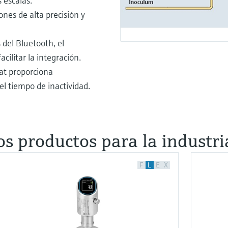
 escalas.
ones de alta precisión y
 del Bluetooth, el
acilitar la integración.
at proporciona
el tiempo de inactividad.
s productos para la industri
F
L
E
X