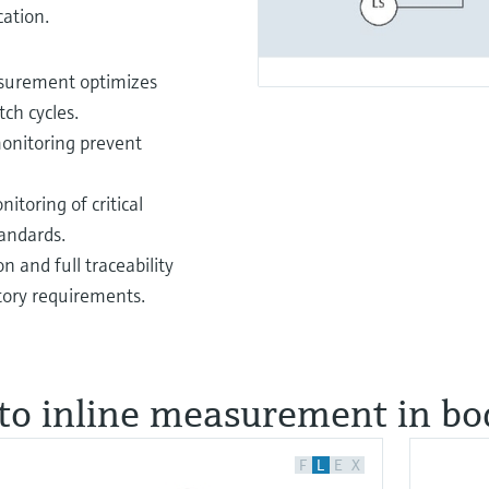
cation.
surement optimizes
ch cycles.
monitoring prevent
toring of critical
tandards.
and full traceability
tory requirements.
 to inline measurement in b
F
L
E
X