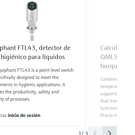
iphant FTL43, detector de
Calculadora
 higiénico para líquidos
QML51: una
horquilla vi
uiphant FTL43 is a point level switch
cifically designed to meet the
Combined with L
ments in hygienic applications. It
temperature sens
es the productivity, safety and
supports precise
ty of processes.​ ​
that meets hygien
Sciences applicat
tras
inicio de sesión
Precio tras
inicio
1
/
3