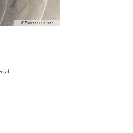
©Endress+Hauser
en al