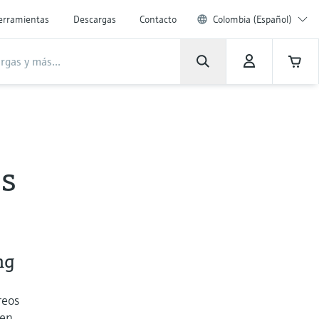
erramientas
Descargas
Contacto
Colombia (Español)
es
ng
reos
 en