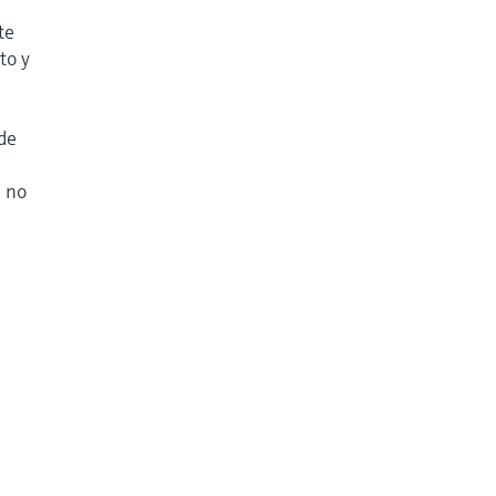
te
to y
 de
e no