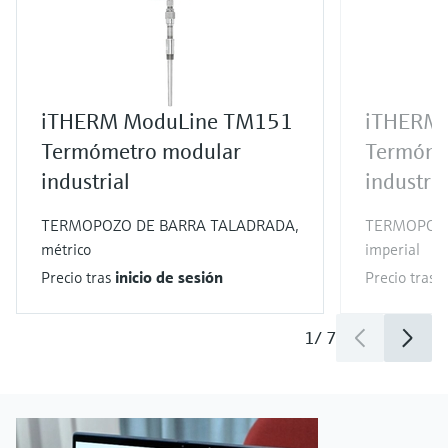
iTHERM ModuLine TM151
iTHERM
Termómetro modular
Termóme
industrial
industria
TERMOPOZO DE BARRA TALADRADA,
TERMOPOZO
métrico
imperial
Precio tras
inicio de sesión
Precio tras
i
1
/
7