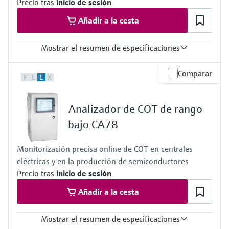
Sin presión
Precio tras
inicio de sesión
Añadir a la cesta
Mostrar el resumen de especificaciones
Temperatura del proceso
Comparar
F
L
E
X
–20 a 60 °C (–4 a 140 °F)
Analizador de COT de rango
bajo CA78
Monitorización precisa online de COT en centrales
eléctricas y en la producción de semiconductores
Precio tras
inicio de sesión
Añadir a la cesta
Mostrar el resumen de especificaciones