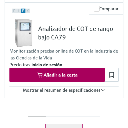
Rango de medición
Comparar
F
L
E
X
0.5 to 1 000 μg/l (ppb)
Temperatura del proceso
< 50 °C (122 °F)
Analizador de COT de rango
Presión de proceso
max. 0.5 bar (7.25 psi)
bajo CA79
Método de medición
TOC determination by UV digestion and measurement of the
Monitorización precisa online de COT en la industria de
differential conductivity
las Ciencias de la Vida
Precio tras
inicio de sesión
Añadir a la cesta
Mostrar el resumen de especificaciones
Rango de medición
0.5 to 1 000 μg/l (ppb)
Temperatura del proceso
< 50 °C (122 °F)
Presión de proceso