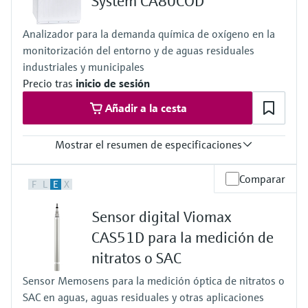
System CA80COD
Analizador para la demanda química de oxígeno en la
monitorización del entorno y de aguas residuales
industriales y municipales
Precio tras
inicio de sesión
Añadir a la cesta
Mostrar el resumen de especificaciones
Rango de medición
Comparar
F
L
E
X
10 a 5.000 mg/l O2 DQO
40 a 20.000 mg/l O2 DQO
Sensor digital Viomax
Temperatura del proceso
4 a 40 °C (39 a 104 °F)
CAS51D para la medición de
Presión de proceso
nitratos o SAC
Atmosférica
Sensor Memosens para la medición óptica de nitratos o
SAC en aguas, aguas residuales y otras aplicaciones