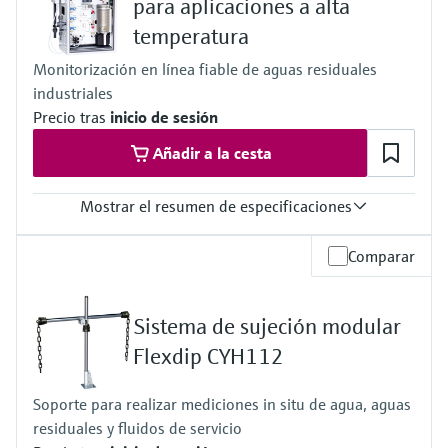
para aplicaciones a alta
De 2 a 8 salidas de corriente de 0/4 a 20 mA, relé de alarma,
temperatura
4 relés, ProfibusDP, Modbus RS485, Modbus TCP, Ethernet
Protección contra ingreso
Monitorización en línea fiable de aguas residuales
IP 66 / IP 67
industriales
Precio tras
inicio de sesión
Añadir a la cesta
Mostrar el resumen de especificaciones
Rango de medición
Comparar
0,25 a 600 mg TOC/l
1 a 2.400 mg TOC/l
2,5 a 6.000 mg TOC/l
Sistema de sujeción modular
5 a 12.000 mg TOC/l
Con la predisolución opcional, el rango de medición se expandirá lo
Flexdip CYH112
equivalente al factor 20
Temperatura del proceso
Soporte para realizar mediciones in situ de agua, aguas
0 a 40°C (32 a 104°F)
residuales y fluidos de servicio
Presión de proceso