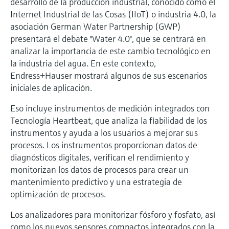
desarrollo de la producción industrial, conocido como el
electromecánico
la transparencia de los procesos
Internet Industrial de las Cosas (IIoT) o industria 4.0, la
Medición mediante transmisión de
Visor de dispositivos
asociación German Water Partnership (GWP)
para una toma de decisiones más
microondas
Medición de nivel por barrera de
Encuentre información y documentación
presentará el debate ''Water 4.0'', que se centrará en
sólida y fundamentada
específicas sobre los productos.
microondas
analizar la importancia de este cambio tecnológico en
Memosens technology
la industria del agua. En este contexto,
Buscador de repuestos
Endress+Hauser mostrará algunos de sus escenarios
Level measurement with pressure
Encuentre repuestos por raíz del producto,
Ver todos
iniciales de aplicación.
código de pedido o número de serie
Ver todos
Eso incluye instrumentos de medición integrados con
Tecnología Heartbeat, que analiza la fiabilidad de los
instrumentos y ayuda a los usuarios a mejorar sus
procesos. Los instrumentos proporcionan datos de
diagnósticos digitales, verifican el rendimiento y
monitorizan los datos de procesos para crear un
mantenimiento predictivo y una estrategia de
optimización de procesos.
Los analizadores para monitorizar fósforo y fosfato, así
como los nuevos sensores compactos integrados con la