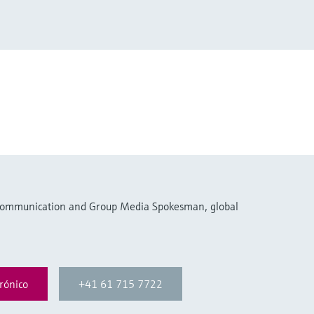
 Communication and Group Media Spokesman, global
rónico
+41 61 715 7722