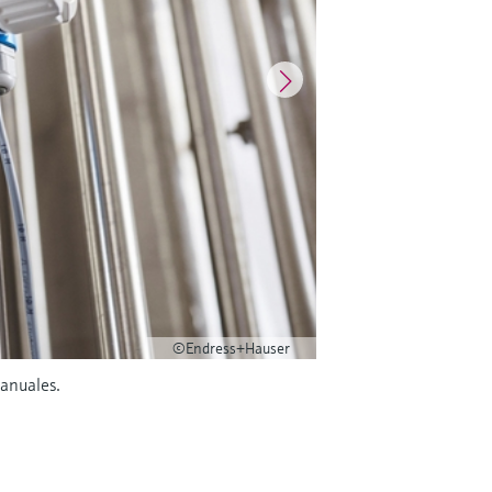
©Endress+Hauser
manuales.