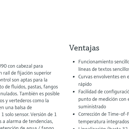
Ventajas
Funcionamiento sencill
U90 con cabezal para
líneas de textos sencill
raíl de fijación superior
Curvas envolventes en el
ntrol son aptas para la
rápido
o de fluidos, pastas, fangos
Facilidad de configurac
ranulados. También es posible
punto de medición con e
tos y vertederos como la
suministrado
en una balsa de
Corrección de Time-of-
1 solo sensor. Versión de 1
s a alarma de tendencias,
temperatura integrados
retención de agua / fango.
Linealización (hasta 32