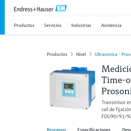
Productos
Servicios
Industrias
Asistencia
Productos
Nivel
Ultrasónica - Pr
Medici
Time-o
Proson
Transmisor en
raíl de fijaci
FDU90/91/9
Resumen
Especificaciones
Des