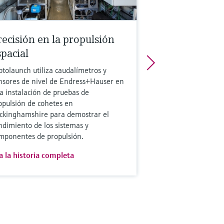
recisión en la propulsión
spacial
otolaunch utiliza caudalímetros y
nsores de nivel de Endress+Hauser en
a instalación de pruebas de
opulsión de cohetes en
ckinghamshire para demostrar el
ndimiento de los sistemas y
mponentes de propulsión.
a la historia completa