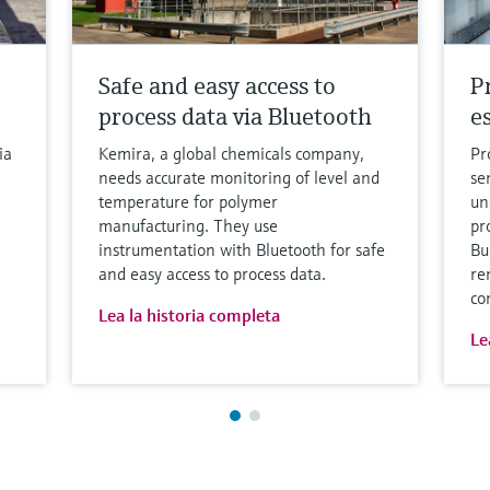
Safe and easy access to
P
process data via Bluetooth
e
ia
Kemira, a global chemicals company,
Pr
needs accurate monitoring of level and
se
temperature for polymer
un
manufacturing. They use
pr
instrumentation with Bluetooth for safe
Bu
and easy access to process data.
re
co
Lea la historia completa
Le