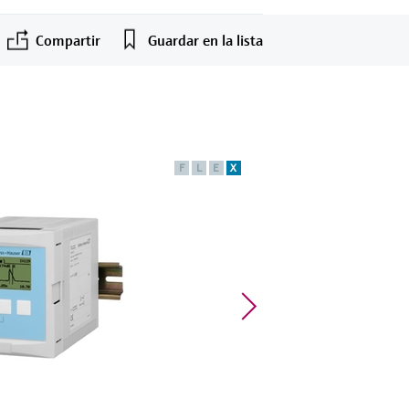
Compartir
Guardar en la lista
F
L
E
X