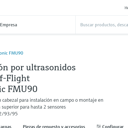
H
Empresa
osonic FMU90
ón por ultrasonidos
f-Flight
ic FMU90
 cabezal para instalación en campo o montaje en
ón superior para hasta 2 sensores
2/93/95
cargas
Piezas de repuesto y accesorios
Configurar