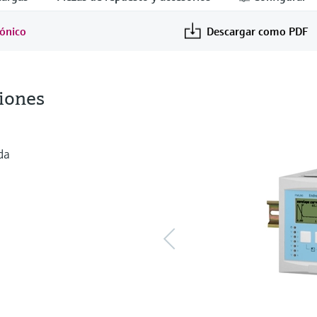
sónico
Descargar como PDF
iones
da