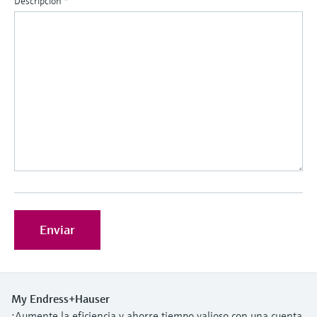
Descripción
*
Enviar
My Endress+Hauser
¡Aumente la eficiencia y ahorre tiempo valioso con una cuenta