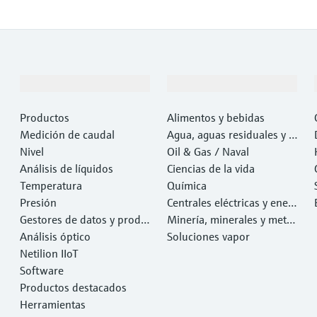
Productos y servicios
Industrias
Productos
Alimentos y bebidas
Medición de caudal
Agua, aguas residuales y r
Nivel
esiduos
Oil & Gas / Naval
Análisis de líquidos
Ciencias de la vida
Temperatura
Química
Presión
Centrales eléctricas y ener
Gestores de datos y produ
gía
Minería, minerales y metal
ctos de sistema
Análisis óptico
es
Soluciones vapor
Netilion IIoT
Software
Productos destacados
Herramientas