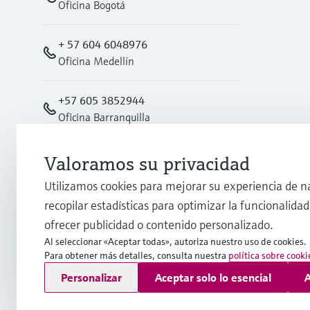
Oficina Bogotá
+ 57 604 6048976
Oficina Medellín
+57 605 3852944
Oficina Barranquilla
Oficina Cali
Valoramos su privacidad
+57 602 4876008
Utilizamos cookies para mejorar su experiencia de n
recopilar estadísticas para optimizar la funcionalidad 
info.co@endress.com
ofrecer publicidad o contenido personalizado.
Al seleccionar «Aceptar todas», autoriza nuestro uso de cookies.
Para obtener más detalles, consulta nuestra
política sobre cooki
Copyright © Endress+Hauser Group Services AG
Personalizar
Aceptar solo lo esencial
A
Pie editorial
Términos de uso
Protección de datos
TCG