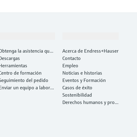
Soporte
Compañía
Obtenga la asistencia que
Acerca de Endress+Hauser
necesita con rapidez
Descargas
Contacto
Herramientas
Empleo
Centro de formación
Noticias e historias
Seguimiento del pedido
Eventos y Formación
Enviar un equipo a laborat
Casos de éxito
orio
Sostenibilidad
Derechos humanos y prote
cción del medio ambiente