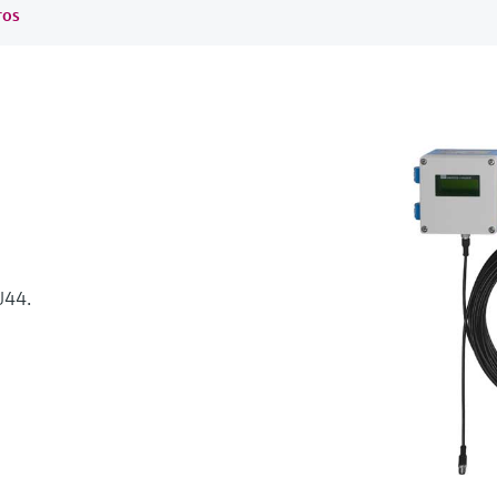
ros
44.