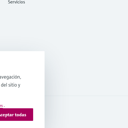
Servicios
avegación,
del sitio y
es
.
ceptar todas