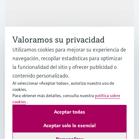
Productos y servicios
Industrias
Valoramos su privacidad
Soporte
Utilizamos cookies para mejorar su experiencia de
navegación, recopilar estadísticas para optimizar
la funcionalidad del sitio y ofrecer publicidad o
Compañía
contenido personalizado.
Al seleccionar «Aceptar todas», autoriza nuestro uso de
cookies.
Para obtener más detalles, consulta nuestra
política sobre
COL
•
Español
cookies
.
Aceptar todas
Copyright © Endress+Hauser Group Services AG
Aceptar solo lo esencial
Pie editorial
Términos de uso
Protección de datos
TCG