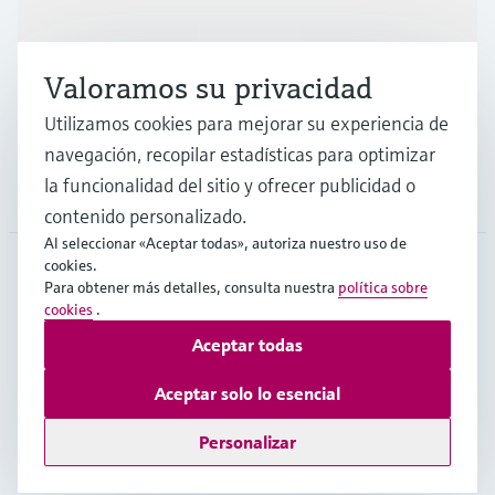
Industrias
Valoramos su privacidad
Soporte
Utilizamos cookies para mejorar su experiencia de
navegación, recopilar estadísticas para optimizar
la funcionalidad del sitio y ofrecer publicidad o
Compañía
contenido personalizado.
Al seleccionar «Aceptar todas», autoriza nuestro uso de
cookies.
Para obtener más detalles, consulta nuestra
política sobre
COL
•
Español
cookies
.
Aceptar todas
Copyright © Endress+Hauser Group Services AG
Aceptar solo lo esencial
Pie editorial
Términos de uso
Protección de datos
TCG
Personalizar