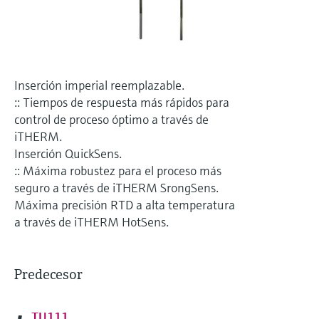
electromecánico
la transparencia de los procesos
Medición mediante transmisión de
Visor de dispositivos
para una toma de decisiones más
microondas
Medición de nivel por barrera de
Encuentre información y documentación
sólida y fundamentada
específicas sobre los productos.
microondas
Memosens technology
Inserción imperial reemplazable.
Buscador de repuestos
:: Tiempos de respuesta más rápidos para
Level measurement with pressure
Encuentre repuestos por raíz del producto,
control de proceso óptimo a través de
Ver todos
código de pedido o número de serie
iTHERM.
Ver todos
Inserción QuickSens.
:: Máxima robustez para el proceso más
seguro a través de iTHERM SrongSens.
Máxima precisión RTD a alta temperatura
a través de iTHERM HotSens.
Predecesor
TU111