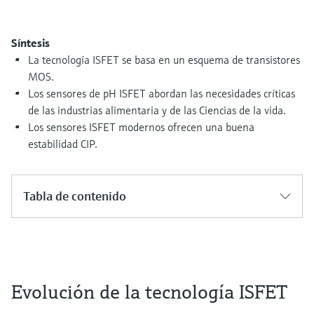
electromecánico
la transparencia de los procesos
Medición mediante transmisión de
Visor de dispositivos
para una toma de decisiones más
Síntesis
microondas
Medición de nivel por barrera de
Encuentre información y documentación
sólida y fundamentada
La tecnología ISFET se basa en un esquema de transistores
específicas sobre los productos.
microondas
MOS.
Memosens technology
Los sensores de pH ISFET abordan las necesidades críticas
Buscador de repuestos
Level measurement with pressure
de las industrias alimentaria y de las Ciencias de la vida.
Encuentre repuestos por raíz del producto,
Ver todos
código de pedido o número de serie
Los sensores ISFET modernos ofrecen una buena
Ver todos
estabilidad CIP.
Tabla de contenido
Evolución de la tecnología ISFET