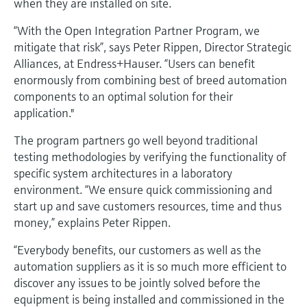
when they are installed on site.
electromecánico
la transparencia de los procesos
Medición mediante transmisión de
Visor de dispositivos
“With the Open Integration Partner Program, we
para una toma de decisiones más
microondas
mitigate that risk”, says Peter Rippen, Director Strategic
Medición de nivel por barrera de
Encuentre información y documentación
sólida y fundamentada
específicas sobre los productos.
Alliances, at Endress+Hauser. “Users can benefit
microondas
enormously from combining best of breed automation
Memosens technology
Buscador de repuestos
components to an optimal solution for their
Level measurement with pressure
Encuentre repuestos por raíz del producto,
application."
Ver todos
código de pedido o número de serie
Ver todos
The program partners go well beyond traditional
testing methodologies by verifying the functionality of
specific system architectures in a laboratory
environment. “We ensure quick commissioning and
start up and save customers resources, time and thus
money,” explains Peter Rippen.
“Everybody benefits, our customers as well as the
automation suppliers as it is so much more efficient to
discover any issues to be jointly solved before the
equipment is being installed and commissioned in the