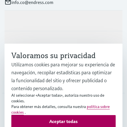
info.co@endress.com
Productos y servicios
Industrias
Valoramos su privacidad
Soporte
Utilizamos cookies para mejorar su experiencia de
navegación, recopilar estadísticas para optimizar
la funcionalidad del sitio y ofrecer publicidad o
Compañía
contenido personalizado.
Al seleccionar «Aceptar todas», autoriza nuestro uso de
cookies.
Para obtener más detalles, consulta nuestra
política sobre
COL
•
Español
cookies
.
Aceptar todas