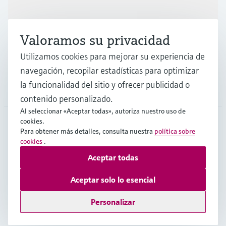
Industrias
Valoramos su privacidad
Soporte
Utilizamos cookies para mejorar su experiencia de
navegación, recopilar estadísticas para optimizar
la funcionalidad del sitio y ofrecer publicidad o
Compañía
contenido personalizado.
Al seleccionar «Aceptar todas», autoriza nuestro uso de
cookies.
Para obtener más detalles, consulta nuestra
política sobre
COL
•
Español
cookies
.
Aceptar todas
Copyright © Endress+Hauser Group Services AG
Aceptar solo lo esencial
Pie editorial
Términos de uso
Protección de datos
TCG
Personalizar