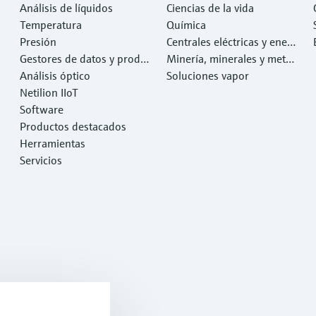
Análisis de líquidos
Ciencias de la vida
Temperatura
Química
Presión
Centrales eléctricas y ener
Gestores de datos y produ
gía
Minería, minerales y metal
ctos de sistema
Análisis óptico
es
Soluciones vapor
Netilion IIoT
Software
Productos destacados
Herramientas
Servicios