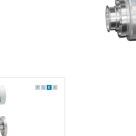
F
L
E
X