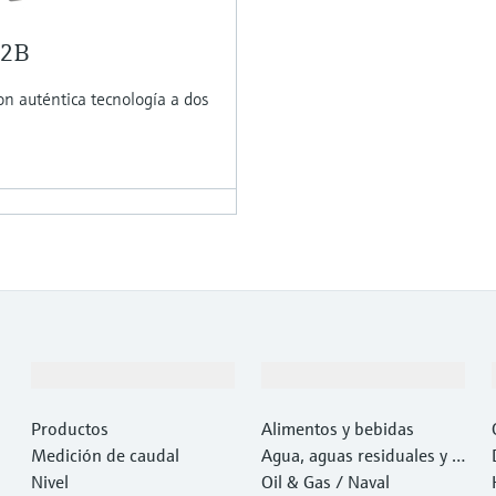
H2B
n auténtica tecnología a dos
Productos y servicios
Industrias
Productos
Alimentos y bebidas
Medición de caudal
Agua, aguas residuales y r
Nivel
esiduos
Oil & Gas / Naval