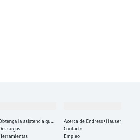
Soporte
Compañía
Obtenga la asistencia que
Acerca de Endress+Hauser
necesita con rapidez
Descargas
Contacto
Herramientas
Empleo