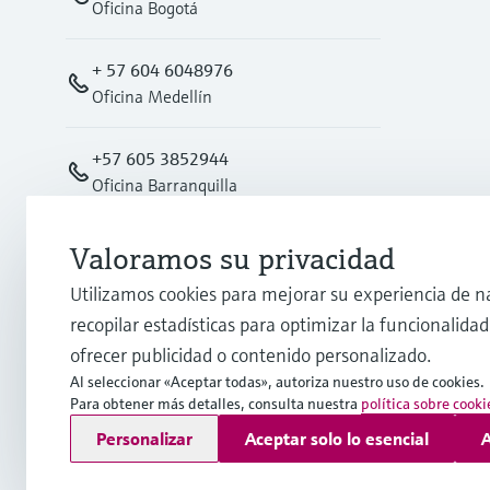
Oficina Bogotá
+ 57 604 6048976
Oficina Medellín
+57 605 3852944
Oficina Barranquilla
Oficina Cali
Valoramos su privacidad
+57 602 4876008
Utilizamos cookies para mejorar su experiencia de n
recopilar estadísticas para optimizar la funcionalidad 
info.co@endress.com
ofrecer publicidad o contenido personalizado.
Al seleccionar «Aceptar todas», autoriza nuestro uso de cookies.
Para obtener más detalles, consulta nuestra
política sobre cooki
Copyright © Endress+Hauser Group Services AG
Personalizar
Aceptar solo lo esencial
A
Pie editorial
Términos de uso
Protección de datos
TCG