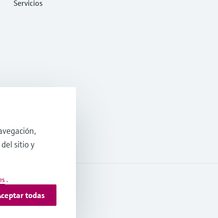
Servicios
avegación,
del sitio y
es
.
ceptar todas