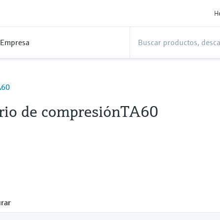
H
Empresa
A60
rio de compresiónTA60
rar