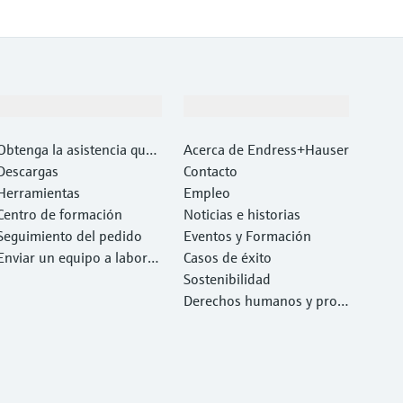
Soporte
Compañía
Obtenga la asistencia que
Acerca de Endress+Hauser
necesita con rapidez
Descargas
Contacto
Herramientas
Empleo
Centro de formación
Noticias e historias
Seguimiento del pedido
Eventos y Formación
Enviar un equipo a laborat
Casos de éxito
orio
Sostenibilidad
Derechos humanos y prote
cción del medio ambiente