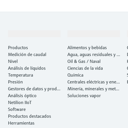
Productos y servicios
Industrias
Productos
Alimentos y bebidas
Medición de caudal
Agua, aguas residuales y r
Nivel
esiduos
Oil & Gas / Naval
Análisis de líquidos
Ciencias de la vida
Temperatura
Química
Presión
Centrales eléctricas y ener
Gestores de datos y produ
gía
Minería, minerales y metal
ctos de sistema
Análisis óptico
es
Soluciones vapor
Netilion IIoT
Software
Productos destacados
Herramientas