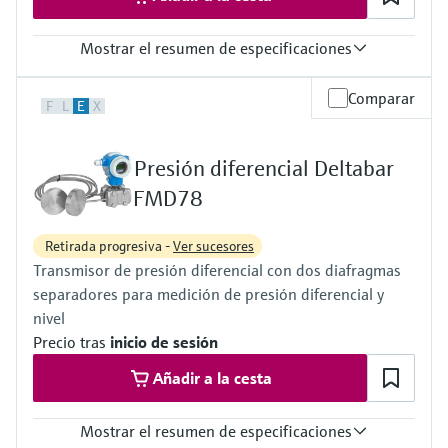
10 mbar...40 bar
(0.15...580 psi)
Mostrar el resumen de especificaciones
Precisión
Comparar
F
L
E
X
0,075%
"PLATINO" 0,05%
Temperatura del proceso
Presión diferencial Deltabar
-40 °C...85 °C
(-40 °F...185 °F)
FMD78
Rango de medición del proceso
10 mbar...250 bar
Retirada progresiva -
Ver sucesores
(0.15 psi...3750 psi)
Transmisor de presión diferencial con dos diafragmas
Principales partes húmedas
Aleación C276
separadores para medición de presión diferencial y
316L
nivel
Monel
Precio tras
inicio de sesión
Tántalo
Material de la membrana de proceso
Añadir a la cesta
316L, ,
Tantalio,
Oro-Rodio
Mostrar el resumen de especificaciones