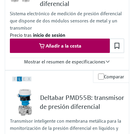
diferencial
Presión de proceso absoluta / límite de sobrepresión máx.
60 bar (900 psi)
Sistema electrónico de medición de presión diferencial
Rango de medición del proceso
que dispone de dos módulos sensores de metal y un
100 mbar...40 bar
(1.5 psi...600 psi)
transmisor
Material de la membrana de proceso
Precio tras
inicio de sesión
Cerámica
316L,
Añadir a la cesta
Celda de medición
100 mbar...40 bar
Mostrar el resumen de especificaciones
(1.5 psi...600 psi)
Precisión
Comparar
F
L
E
X
0,075 % del sensor individual,
"PLATINO" 0,05 % del sensor individual
Temperatura del proceso
Deltabar PMD55B: transmisor
–40...+125°C
(–40 ... +257°F)
de presión diferencial
Presión de proceso absoluta / límite de sobrepresión máx.
160 bar (2400 psi)
Transmisor inteligente con membrana metálica para la
Rango de medición del proceso
monitorización de la presión diferencial en líquidos y
400 mbar...10 bar