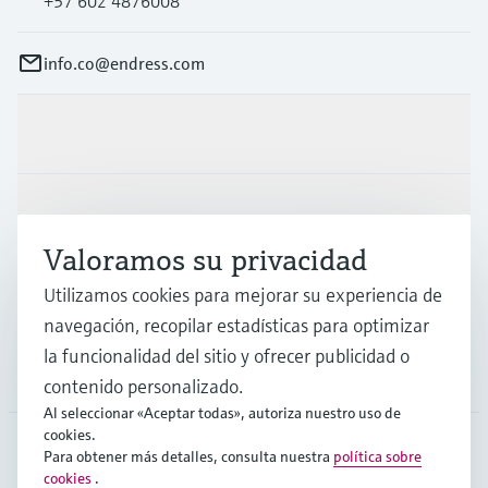
+57 602 4876008
info.co@endress.com
Productos y servicios
Industrias
Valoramos su privacidad
Utilizamos cookies para mejorar su experiencia de
Soporte
navegación, recopilar estadísticas para optimizar
la funcionalidad del sitio y ofrecer publicidad o
Compañía
contenido personalizado.
Al seleccionar «Aceptar todas», autoriza nuestro uso de
cookies.
Para obtener más detalles, consulta nuestra
política sobre
cookies
.
COL
•
Español