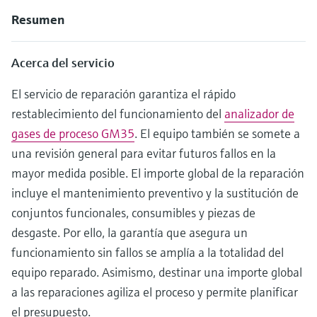
electromecánico
la transparencia de los procesos
Resumen
Medición mediante transmisión de
Visor de dispositivos
para una toma de decisiones más
microondas
Medición de nivel por barrera de
Encuentre información y documentación
sólida y fundamentada
Acerca del servicio
específicas sobre los productos.
microondas
Memosens technology
El servicio de reparación garantiza el rápido
Buscador de repuestos
Level measurement with pressure
restablecimiento del funcionamiento del
analizador de
Encuentre repuestos por raíz del producto,
Ver todos
código de pedido o número de serie
gases de proceso GM35
. El equipo también se somete a
Ver todos
una revisión general para evitar futuros fallos en la
mayor medida posible. El importe global de la reparación
incluye el mantenimiento preventivo y la sustitución de
conjuntos funcionales, consumibles y piezas de
desgaste. Por ello, la garantía que asegura un
funcionamiento sin fallos se amplía a la totalidad del
equipo reparado. Asimismo, destinar una importe global
a las reparaciones agiliza el proceso y permite planificar
el presupuesto.