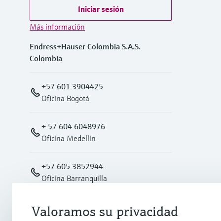
Iniciar sesión
Más información
Endress+Hauser Colombia S.A.S.
Colombia
+57 601 3904425
Oficina Bogotá
+ 57 604 6048976
Oficina Medellín
+57 605 3852944
Oficina Barranquilla
Oficina Cali
Valoramos su privacidad
+57 602 4876008