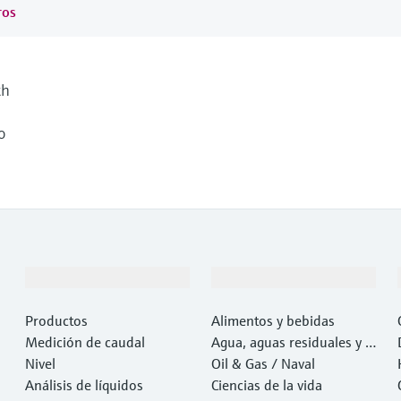
ros
th
o
Productos y servicios
Industrias
Productos
Alimentos y bebidas
Medición de caudal
Agua, aguas residuales y r
Nivel
esiduos
Oil & Gas / Naval
Análisis de líquidos
Ciencias de la vida