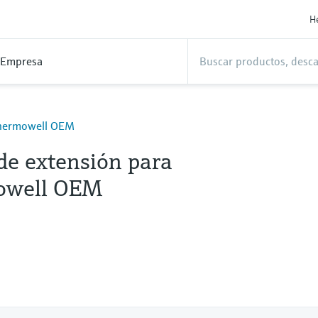
H
Empresa
Thermowell OEM
de extensión para
owell OEM