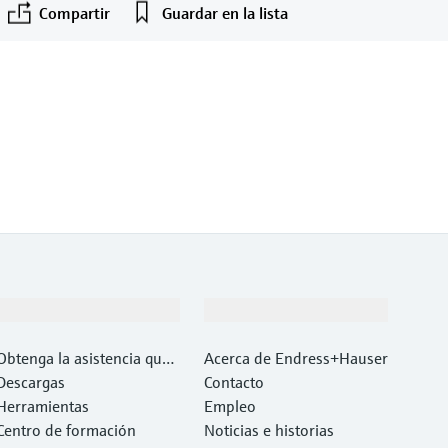
Compartir
Guardar en la lista
©Endress+Hauser
F
L
E
X
Soporte
Compañía
Obtenga la asistencia que
Acerca de Endress+Hauser
necesita con rapidez
Descargas
Contacto
Herramientas
Empleo
Centro de formación
Noticias e historias