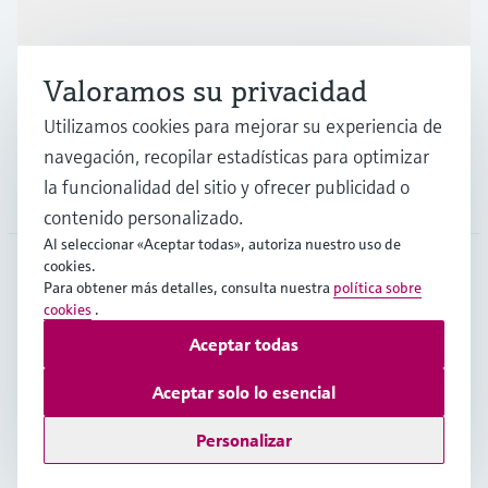
Industrias
Valoramos su privacidad
Soporte
Utilizamos cookies para mejorar su experiencia de
navegación, recopilar estadísticas para optimizar
la funcionalidad del sitio y ofrecer publicidad o
Compañía
contenido personalizado.
Al seleccionar «Aceptar todas», autoriza nuestro uso de
cookies.
Para obtener más detalles, consulta nuestra
política sobre
COL
•
Español
cookies
.
Aceptar todas
Copyright © Endress+Hauser Group Services AG
Aceptar solo lo esencial
Pie editorial
Términos de uso
Protección de datos
TCG
Personalizar