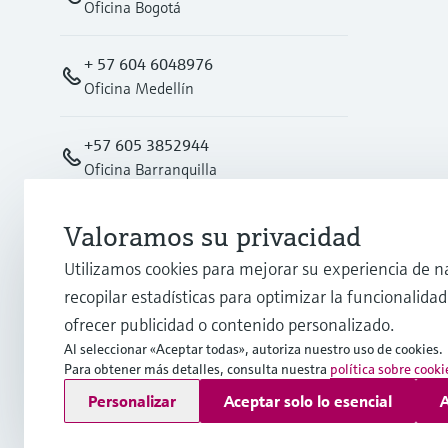
Oficina Bogotá
+ 57 604 6048976
Oficina Medellín
+57 605 3852944
Oficina Barranquilla
Oficina Cali
Valoramos su privacidad
+57 602 4876008
Utilizamos cookies para mejorar su experiencia de n
recopilar estadísticas para optimizar la funcionalidad 
info.co@endress.com
ofrecer publicidad o contenido personalizado.
Al seleccionar «Aceptar todas», autoriza nuestro uso de cookies.
Para obtener más detalles, consulta nuestra
política sobre cooki
Copyright © Endress+Hauser Group Services AG
Personalizar
Aceptar solo lo esencial
A
Pie editorial
Términos de uso
Protección de datos
TCG