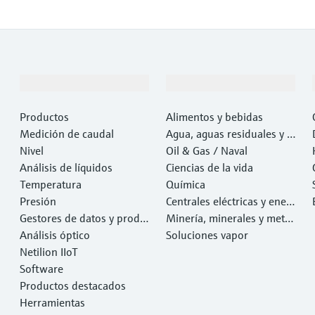
Productos y servicios
Industrias
Productos
Alimentos y bebidas
Medición de caudal
Agua, aguas residuales y r
Nivel
esiduos
Oil & Gas / Naval
Análisis de líquidos
Ciencias de la vida
Temperatura
Química
Presión
Centrales eléctricas y ener
Gestores de datos y produ
gía
Minería, minerales y metal
ctos de sistema
Análisis óptico
es
Soluciones vapor
Netilion IIoT
Software
Productos destacados
Herramientas