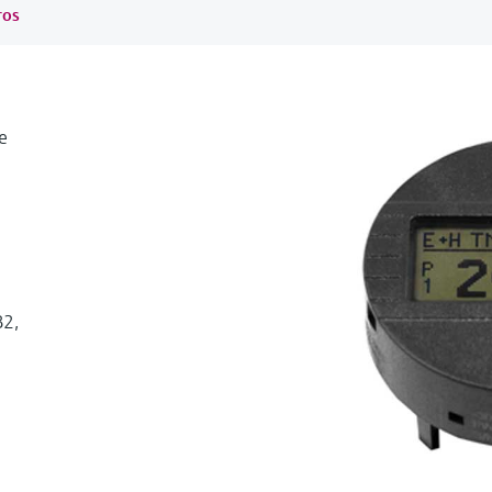
ros
e
82,