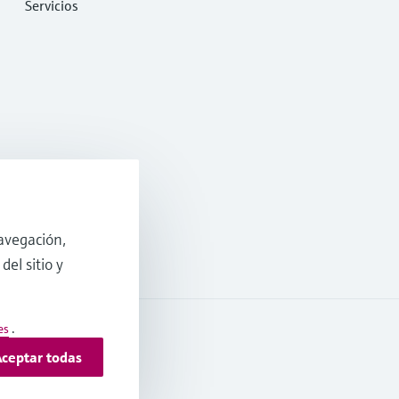
Servicios
avegación,
del sitio y
es
.
ceptar todas