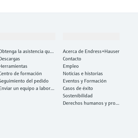
Soporte
Compañía
Obtenga la asistencia que
Acerca de Endress+Hauser
necesita con rapidez
Descargas
Contacto
Herramientas
Empleo
Centro de formación
Noticias e historias
Seguimiento del pedido
Eventos y Formación
Enviar un equipo a laborat
Casos de éxito
orio
Sostenibilidad
Derechos humanos y prote
cción del medio ambiente