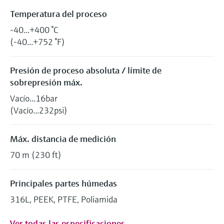
Temperatura del proceso
-40...+400 °C
(-40...+752 °F)
Presión de proceso absoluta / límite de
sobrepresión máx.
Vacío...16bar
(Vacío...232psi)
Máx. distancia de medición
70 m (230 ft)
Principales partes húmedas
316L, PEEK, PTFE, Poliamida
Ver todas las especificaciones