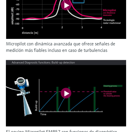
Micropilot con dinámica avanzada que ofrece señales de
medición más fiables incluso en caso de turbulencias
El equipo Micropilot FMR57 con funciones de diagnóstico